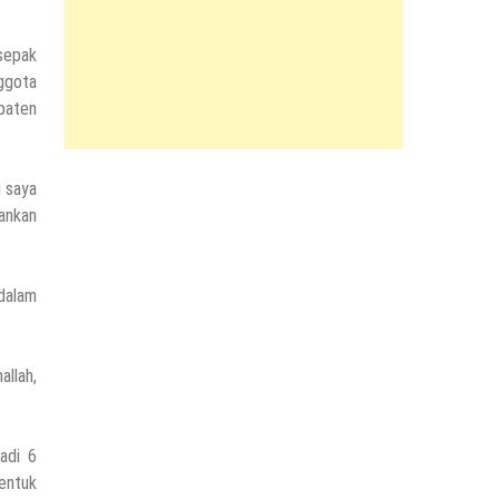
sepak
ggota
paten
i saya
ankan
dalam
allah,
adi 6
entuk