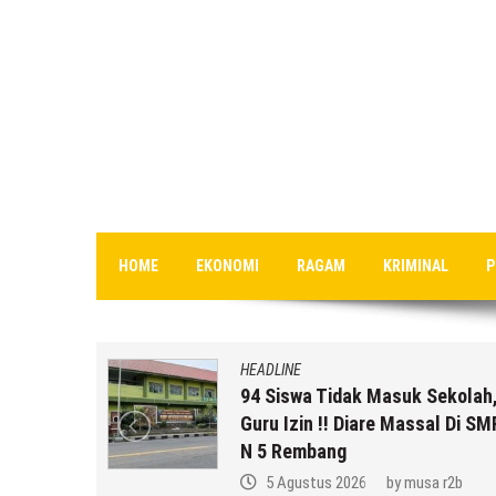
HOME
EKONOMI
RAGAM
KRIMINAL
P
HEADLINE
10 Pasien
94 Siswa Tidak Masuk Sekolah,
i Semakin
Guru Izin !! Diare Massal Di SM
racunan
N 5 Rembang
ng)
5 Agustus 2026
by
musa r2b