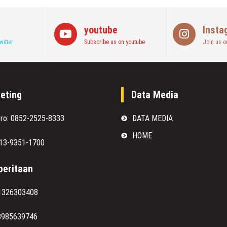
youtube
Insta
witter
Subscribe us on youtube
Join us o
eting
Data Media
oro: 0852-2525-8333
DATA MEDIA
HOME
813-9351-1700
eritaan
1326303408
8985639746