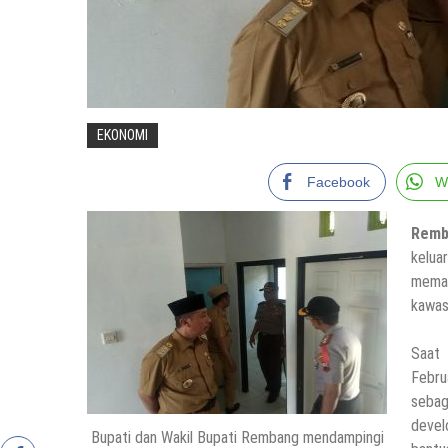
EKONOMI
Facebook
W
Remb
kelu
mema
kawas
Saat 
Febru
sebag
devel
Bupati dan Wakil Bupati Rembang mendampingi