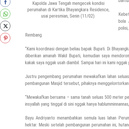
bantu
Kapolda Jawa Tengah mengecek kondisi
perumahan di Kartika Bhayangkara Residence,
Kebet
usai peresmian, Senin (11/02).
bola 
polis
Rembang.
“Kami koordinasi dengan beliau bapak Bupati. Di Bhayangka
diberikan amanah Wakil Bupati, kemudian saya mendoron
kakak saya nggak usah diambil. Sampai hari ini kami nggak 
Justru pengembang perumahan mewakafkan lahan seluas 5
pembangunan Masjid tersebut, pihaknya menggelontorkan 
“Mewakafkan bersama – sama tanah seluas 500 meter perseg
insyallah yang tinggal di sini nggak hanya hablumminnannas
Bayu Andriyanto menambahkan semula luas lahan Perum
hektar. Meski setelah pembangunan perumahan ini, huta