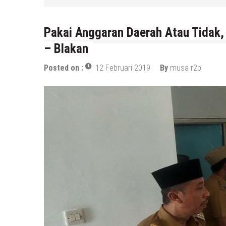
a r2b
Pakai Anggaran Daerah Atau Tidak
– Blakan
Posted on :
12 Februari 2019
By
musa r2b