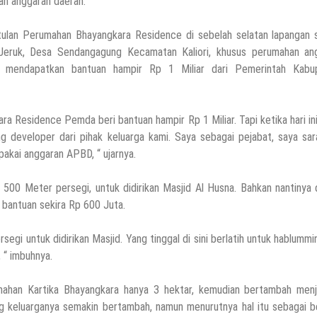
an anggaran daerah.
ulan Perumahan Bhayangkara Residence di sebelah selatan lapangan 
Jeruk, Desa Sendangagung Kecamatan Kaliori, khusus perumahan an
i, mendapatkan bantuan hampir Rp 1 Miliar dari Pemerintah Kabu
ra Residence Pemda beri bantuan hampir Rp 1 Miliar. Tapi ketika hari in
g developer dari pihak keluarga kami. Saya sebagai pejabat, saya sar
pakai anggaran APBD, “ ujarnya.
00 Meter persegi, untuk didirikan Masjid Al Husna. Bahkan nantinya 
bantuan sekira Rp 600 Juta.
i untuk didirikan Masjid. Yang tinggal di sini berlatih untuk hablummin
, “ imbuhnya.
ahan Kartika Bhayangkara hanya 3 hektar, kemudian bertambah menj
ng keluarganya semakin bertambah, namun menurutnya hal itu sebagai b