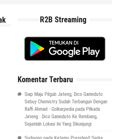
4 Agustus 2026
by
musa r2b
R2B Streaming
ak
Komentar Terbaru
Siap Maju Pilgub Jateng, Dico Ganinduto
Sebuy Chemistry Sudah Terbangun Dengan
Raffi Ahmad - Golkarpedia
pada
Pilkada
Jateng : Dico Ganinduto Ke Rembang,
Sejumlah Lokasi Ini Yang Dikunjungi
Sudiyono
pada
Ketemu Presiden!! Serka