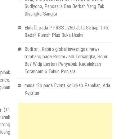
Sudiyono, Pancasila Dan Berkah Yang Tak
Disangka-Sangka
Elidafa
pada
PPRSS : 250 Juta Setiap Titik,
Bedah Rumah Plus Buka Usaha
Budi sr_ Kabiro global investigasi news
rembang
pada
Resmi Jadi Tersangka, Sopir
Bus Widji Lestari Penyebab Kecelakaan
Terancam 6 Tahun Penjara
pihak
ence,
musa r2b
pada
Event Kejurkab Panahan, Ada
gunan
Kejutan
g (11
manah
orong
luang