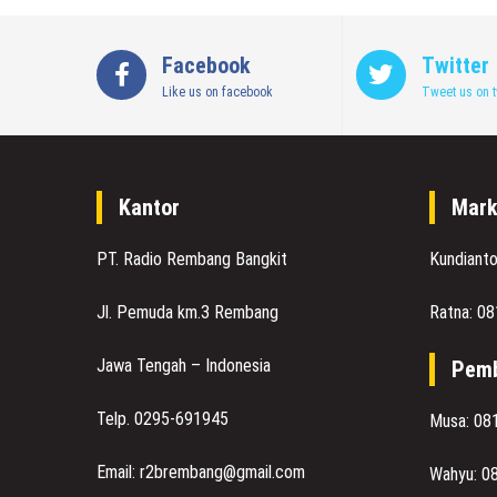
Facebook
Twitter
Like us on facebook
Tweet us on t
Kantor
Mark
PT. Radio Rembang Bangkit
Kundiant
Jl. Pemuda km.3 Rembang
Ratna: 0
Jawa Tengah – Indonesia
Pemb
Telp. 0295-691945
Musa: 08
Email: r2brembang@gmail.com
Wahyu: 0