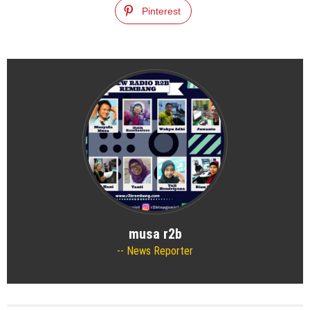
Pinterest
musa r2b
News Reporter