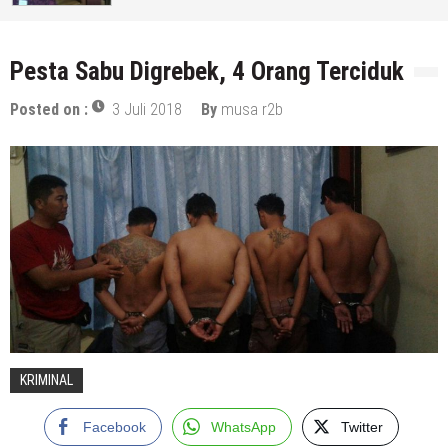
6 Agustus 2026
by
musa r2b
Pesta Sabu Digrebek, 4 Orang Terciduk
Posted on :
3 Juli 2018
By
musa r2b
KRIMINAL
Facebook
WhatsApp
Twitter