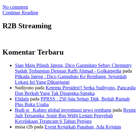
No comment
Continue Reading
R2B Streaming
Komentar Terbaru
Siap Maju Pilgub Jateng, Dico Ganinduto Sebuy Chemistry
Sudah Terbangun Dengan Raffi Ahmad - Golkarpedia
pada
Pilkada Jateng : Dico Ganinduto Ke Rembang, Sejumlah
Lokasi Ini Yang Dikunjungi
Sudiyono
pada
Ketemu Presiden!! Serka Sudiyono, Pancasila
Dan Berkah Yang Tak Disangka-Sangka
Elidafa
pada
PPRSS : 250 Juta Setiap Titik, Bedah Rumah
Plus Buka Usaha
Budi sr_ Kabiro global investigasi news rembang
pada
Resmi
Jadi Tersangka, Sopir Bus Widji Lestari Penyebab
Kecelakaan Terancam 6 Tahun Penjara
musa r2b
pada
Event Kejurkab Panahan, Ada Kejutan