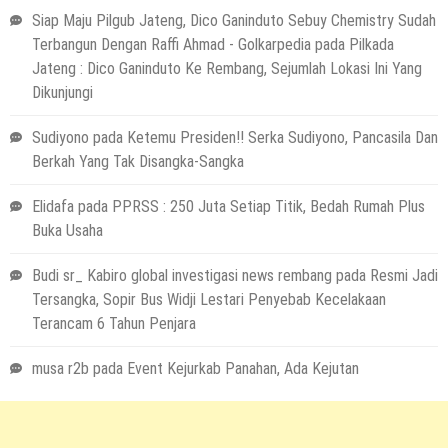
Siap Maju Pilgub Jateng, Dico Ganinduto Sebuy Chemistry Sudah
Terbangun Dengan Raffi Ahmad - Golkarpedia
pada
Pilkada
Jateng : Dico Ganinduto Ke Rembang, Sejumlah Lokasi Ini Yang
Dikunjungi
Sudiyono
pada
Ketemu Presiden!! Serka Sudiyono, Pancasila Dan
Berkah Yang Tak Disangka-Sangka
Elidafa
pada
PPRSS : 250 Juta Setiap Titik, Bedah Rumah Plus
Buka Usaha
Budi sr_ Kabiro global investigasi news rembang
pada
Resmi Jadi
Tersangka, Sopir Bus Widji Lestari Penyebab Kecelakaan
Terancam 6 Tahun Penjara
musa r2b
pada
Event Kejurkab Panahan, Ada Kejutan