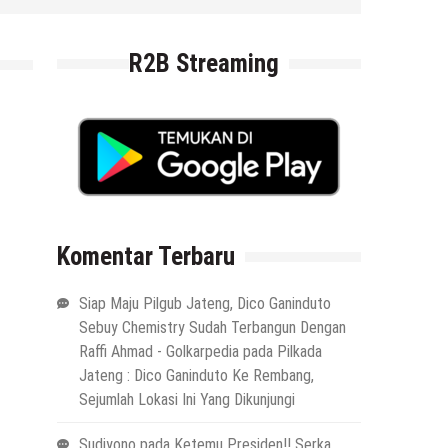
6 Agustus 2026
by
musa r2b
R2B Streaming
Komentar Terbaru
Siap Maju Pilgub Jateng, Dico Ganinduto
Sebuy Chemistry Sudah Terbangun Dengan
Raffi Ahmad - Golkarpedia
pada
Pilkada
Jateng : Dico Ganinduto Ke Rembang,
Sejumlah Lokasi Ini Yang Dikunjungi
Sudiyono
pada
Ketemu Presiden!! Serka