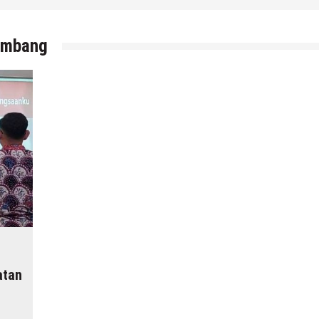
embang
atan