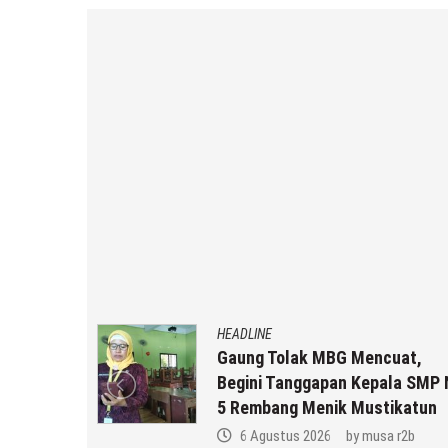
HEADLINE
an MBG
Gaung Tolak MBG Mencuat,
,
Begini Tanggapan Kepala SMP 
k Anda ??
5 Rembang Menik Mustikatun
 r2b
6 Agustus 2026
by
musa r2b