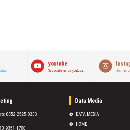
youtube
Insta
witter
Subscribe us on youtube
Join us o
eting
Data Media
oro: 0852-2525-8333
DATA MEDIA
HOME
813-9351-1700