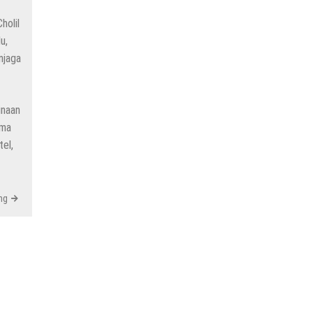
holil
u,
njaga
inaan
ama
el,
ng