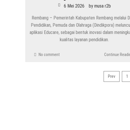
6 Mei 2026
by
musa r2b
Rembang – Pemerintah Kabupaten Rembang melalui D
Pendidikan, Pemuda dan Olahraga (Dindikpora) melunc
aplikasi Educare, sebagai bentuk inovasi dalam meningk
kualitas layanan pendidikan.
No comment
Continue Readi
Navigasi
Prev
1
pos