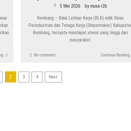
5 Mei 2026
by
musa r2b
inas
Rembang – Balai Latihan Kerja (BLK) milik Dinas
urkan
Perindustrian dan Tenaga Kerja (Dinperinaker) Kabupate
atkan
Rembang, ternyata mendapat atensi yang tinggi dari
masyarakat.
ng
No comment
Continue Reading
2
3
4
Next