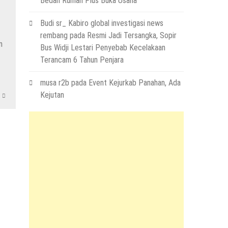
Bedah Rumah Plus Buka Usaha
Budi sr_ Kabiro global investigasi news
rembang
pada
Resmi Jadi Tersangka, Sopir
n
Bus Widji Lestari Penyebab Kecelakaan
Terancam 6 Tahun Penjara
musa r2b
pada
Event Kejurkab Panahan, Ada
Kejutan