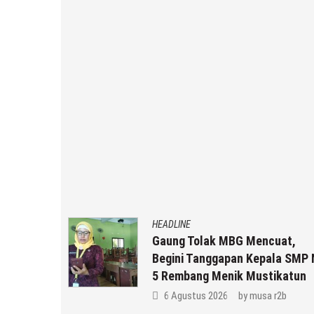
HEADLINE
n MBG
Gaung Tolak MBG Mencuat,
Begini Tanggapan Kepala SMP N
Anda ??
5 Rembang Menik Mustikatun
b
6 Agustus 2026
by
musa r2b