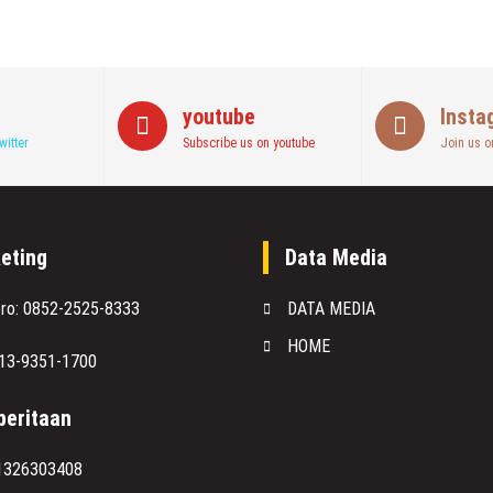
youtube
Insta
witter
Subscribe us on youtube
Join us o
eting
Data Media
oro: 0852-2525-8333
DATA MEDIA
HOME
813-9351-1700
eritaan
1326303408