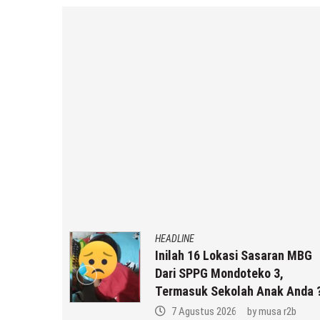
HEADLINE
gunakan,
Inilah 16 Lokasi Sasaran MBG
onal Di
Dari SPPG Mondoteko 3,
ng
Termasuk Sekolah Anak Anda 
 r2b
7 Agustus 2026
by
musa r2b