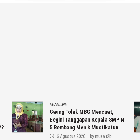
HEADLINE
Gaung Tolak MBG Mencuat,
Begini Tanggapan Kepala SMP N
??
5 Rembang Menik Mustikatun
6 Agustus 2026
by
musa r2b