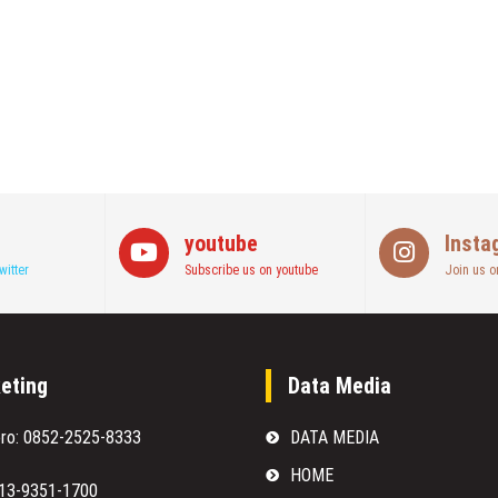
youtube
Insta
witter
Subscribe us on youtube
Join us o
eting
Data Media
oro: 0852-2525-8333
DATA MEDIA
HOME
813-9351-1700