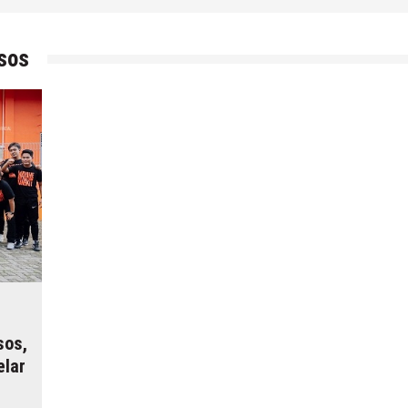
sos
sos,
lar