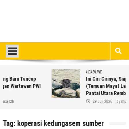
HEADLINE
Ini Ciri-Cirinya, Siapa Tahu Keluarga Anda
(Temuan Mayat Laki-Laki Di Pinggir
Pantai Utara Rembang)
29 Juli 2026
by
musa r2b
Tag:
koperasi kedungasem sumber