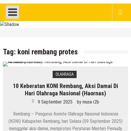
HEADLINE
Kenapa Belum Boleh Digunakan,
Lapangan Standar Nasional Di Sekolah
Tag:
koni rembang protes
Rakyat Rembang
7 Agustus 2026
by
musa r2b
HEADLINE
OLAHRAGA
Inilah 16 Lokasi Sasaran MBG Dari SPPG
10 Keberatan KONI Rembang, Aksi Damai Di
Mondoteko 3, Termasuk Sekolah Anak
Hari Olahraga Nasional (Haornas)
Anda ??
7 Agustus 2026
by
musa r2b
9 September 2025
by
musa r2b
HEADLINE
Rembang – Pengurus Komite Olahraga Nasional Indonesia
Gaung Tolak MBG Mencuat, Begini
(KONI) Kabupaten Rembang, hari Selasa (09 September 2025)
Tanggapan Kepala SMP N 5 Rembang
menggelar aksi damai, memprotes Peraturan Menteri Pemuda
Menik Mustikatun