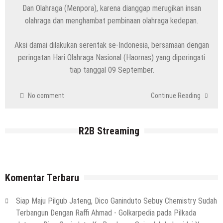
Dan Olahraga (Menpora), karena dianggap merugikan insan
6 Agustus 2026
by
musa r2b
olahraga dan menghambat pembinaan olahraga kedepan.
HEADLINE
Pria Asli Rembang Masuk Staf
Kepelatihan Timnas, Berikut Profil
Aksi damai dilakukan serentak se-Indonesia, bersamaan dengan
Lengkapnya
peringatan Hari Olahraga Nasional (Haornas) yang diperingati
tiap tanggal 09 September.
6 Agustus 2026
by
musa r2b
HEADLINE
Masih Buka Atau Tutup ?? Nasib Dapur
No comment
Continue Reading
SPPG Mondoteko 3, Usai Dugaan
Keracunan MBG Menyeruak
R2B Streaming
6 Agustus 2026
by
musa r2b
HEADLINE
Ini Ciri-Cirinya, Siapa Tahu Keluarga Anda
(Temuan Mayat Laki-Laki Di Pinggir
Komentar Terbaru
Pantai Utara Rembang)
29 Juli 2026
by
musa r2b
Siap Maju Pilgub Jateng, Dico Ganinduto Sebuy Chemistry Sudah
HEADLINE
Terbangun Dengan Raffi Ahmad - Golkarpedia
pada
Pilkada
Sejumlah Tips Membeli Tanah Kapling,