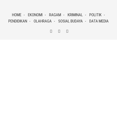
Skip
to
HOME
EKONOMI
RAGAM
KRIMINAL
POLITIK
content
PENDIDIKAN
OLAHRAGA
SOSIAL BUDAYA
DATA MEDIA