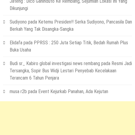
Jateng : Dico Ganinduto Ke Rembang, Sejumlah Lokasi Ini Yang
Terapkan Ini!! Ada Cara Yang Jarang
Dikunjungi
Terpikirkan Orang Awam
14 Maret 2022
by
musa r2b
Sudiyono
pada
Ketemu Presiden!! Serka Sudiyono, Pancasila Dan
HEADLINE
Berkah Yang Tak Disangka-Sangka
Lewati Cerita Kelam Mirip Sinetron,
Teguh Akhirnya Diselamatkan Serka
Elidafa
pada
PPRSS : 250 Juta Setiap Titik, Bedah Rumah Plus
Suyuthi
Buka Usaha
26 November 2021
by
musa r2b
Budi sr_ Kabiro global investigasi news rembang
pada
Resmi Jadi
HEADLINE
UKW Disebut Sebagai Mahkota Seorang
Tersangka, Sopir Bus Widji Lestari Penyebab Kecelakaan
Wartawan, Se Indonesia Luluskan Lebih
Terancam 6 Tahun Penjara
Dari 20 Ribu Orang
musa r2b
pada
Event Kejurkab Panahan, Ada Kejutan
12 November 2021
by
musa r2b