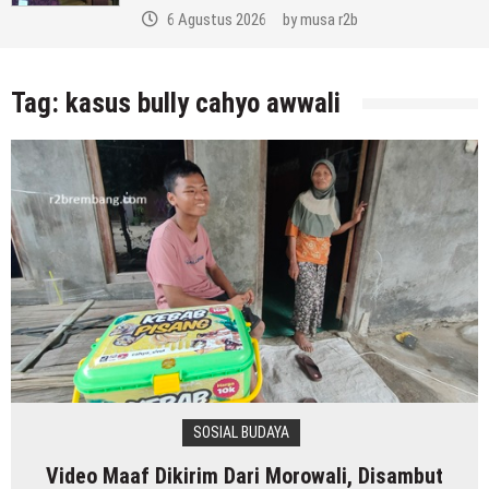
6 Agustus 2026
by
musa r2b
Tag:
kasus bully cahyo awwali
SOSIAL BUDAYA
Video Maaf Dikirim Dari Morowali, Disambut