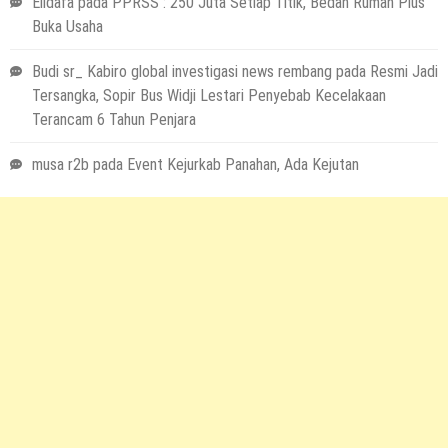
Elidafa
pada
PPRSS : 250 Juta Setiap Titik, Bedah Rumah Plus
Buka Usaha
Budi sr_ Kabiro global investigasi news rembang
pada
Resmi Jadi
Tersangka, Sopir Bus Widji Lestari Penyebab Kecelakaan
Terancam 6 Tahun Penjara
musa r2b
pada
Event Kejurkab Panahan, Ada Kejutan