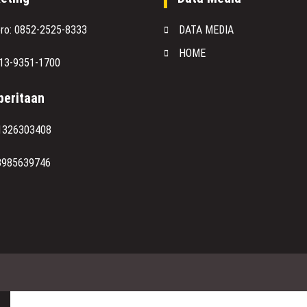
oro: 0852-2525-8333
DATA MEDIA
HOME
813-9351-1700
eritaan
1326303408
8985639746