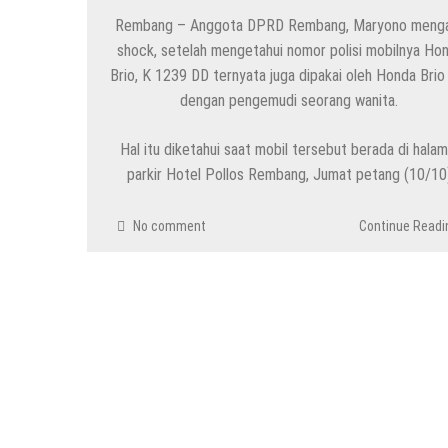
Rembang – Anggota DPRD Rembang, Maryono meng
HEADLINE
shock, setelah mengetahui nomor polisi mobilnya Ho
Pria Asli Rembang Masuk Staf Kepelatihan T
Brio, K 1239 DD ternyata juga dipakai oleh Honda Brio l
6 Agustus 2026
by
musa r2b
dengan pengemudi seorang wanita.
HEADLINE
Hal itu diketahui saat mobil tersebut berada di hala
Masih Buka Atau Tutup ?? Nasib Dapur SPP
parkir Hotel Pollos Rembang, Jumat petang (10/10
6 Agustus 2026
by
musa r2b
No comment
Continue Readi
HEADLINE
Temuan Jenazah Bayi Di Bawah Almari, Apar
6 Agustus 2026
by
musa r2b
HEADLINE
Ini Ciri-Cirinya, Siapa Tahu Keluarga Anda 
29 Juli 2026
by
musa r2b
HEADLINE