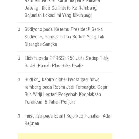
Raffi Ahmad - Golkarpedia
pada
Pilkada
Jateng : Dico Ganinduto Ke Rembang,
Sejumlah Lokasi Ini Yang Dikunjungi
Sudiyono
pada
Ketemu Presiden!! Serka
Sudiyono, Pancasila Dan Berkah Yang Tak
Disangka-Sangka
Elidafa
pada
PPRSS : 250 Juta Setiap Titik,
Bedah Rumah Plus Buka Usaha
Budi sr_ Kabiro global investigasi news
rembang
pada
Resmi Jadi Tersangka, Sopir
Bus Widji Lestari Penyebab Kecelakaan
Terancam 6 Tahun Penjara
musa r2b
pada
Event Kejurkab Panahan, Ada
Kejutan