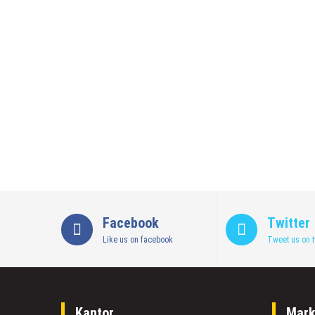
Sejumlah Tips Membeli Tanah Kapling, Terap
14 Maret 2022
by
musa r2b
HEADLINE
Lewati Cerita Kelam Mirip Sinetron, Teguh 
26 November 2021
by
musa r2b
HEADLINE
UKW Disebut Sebagai Mahkota Seorang Warta
12 November 2021
by
musa r2b
Facebook
Twitter
Like us on facebook
Tweet us on t
Kantor
Mark