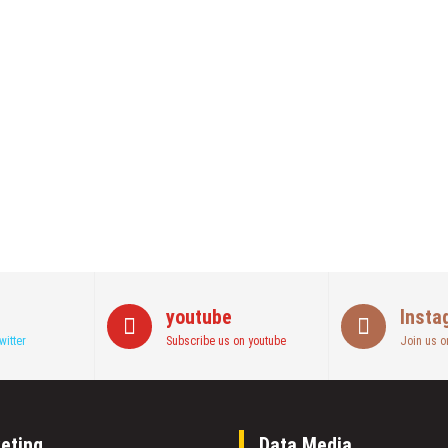
kan Ini!! Ada Cara Yang Jarang Terpikirkan Orang Awam
Akhirnya Diselamatkan Serka Suyuthi
wan, Se Indonesia Luluskan Lebih Dari 20 Ribu Orang
youtube
Insta
witter
Subscribe us on youtube
Join us o
eting
Data Media