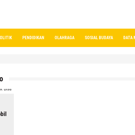
OLITIK
PENDIDIKAN
OLAHRAGA
SOSIAL BUDAYA
DATA 
 Dari SPPG Mondoteko 3, Termasuk Sekolah Anak Anda ??
o
bil
an Kepala SMP N 5 Rembang Menik Mustikatun