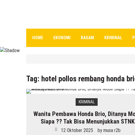
HOME
EKONOMI
RAGAM
KRIMINAL
P
HEADLINE
Inilah 16 Lokasi Sasaran MBG
Tag:
hotel pollos rembang honda bri
7 Agustus 2026
by
musa r2b
KRIMINAL
Wanita Pembawa Honda Brio, Ditanya Mo
HEADLINE
Siapa ?? Tak Bisa Menunjukkan STNK
Gaung Tolak MBG Mencuat, Begini Tanggap
6 Agustus 2026
by
musa r2b
12 Oktober 2025
by
musa r2b