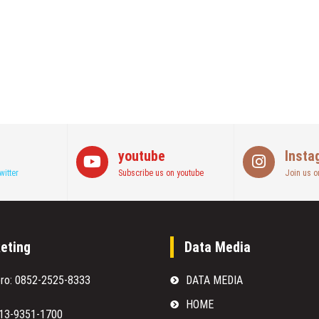
youtube
Insta
witter
Subscribe us on youtube
Join us o
eting
Data Media
oro: 0852-2525-8333
DATA MEDIA
HOME
813-9351-1700