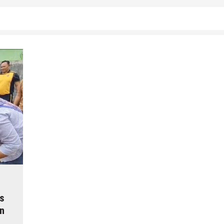
os
un