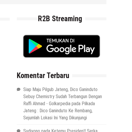
6 Agustus 2026
by
musa r2b
R2B Streaming
Komentar Terbaru
Siap Maju Pilgub Jateng, Dico Ganinduto
Sebuy Chemistry Sudah Terbangun Dengan
Raffi Ahmad - Golkarpedia
pada
Pilkada
Jateng : Dico Ganinduto Ke Rembang,
Sejumlah Lokasi Ini Yang Dikunjungi
Sudiyono
pada
Ketemu Presiden!! Serka