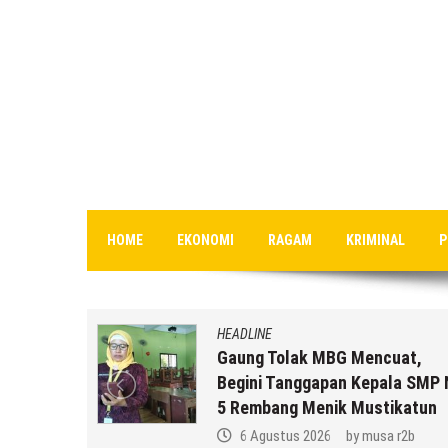
HOME
EKONOMI
RAGAM
KRIMINAL
P
HEADLINE
an MBG
Gaung Tolak MBG Mencuat,
,
Begini Tanggapan Kepala SMP 
k Anda ??
5 Rembang Menik Mustikatun
 r2b
6 Agustus 2026
by
musa r2b