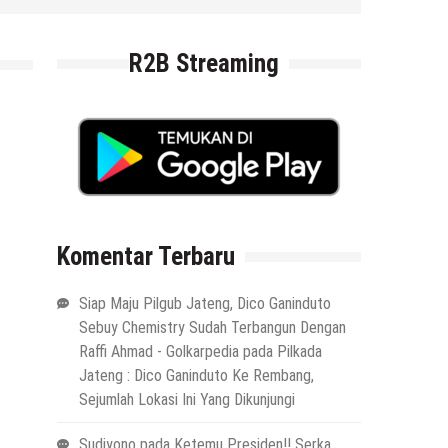
4 Agustus 2026
by
musa r2b
R2B Streaming
Komentar Terbaru
Siap Maju Pilgub Jateng, Dico Ganinduto
Sebuy Chemistry Sudah Terbangun Dengan
Raffi Ahmad - Golkarpedia
pada
Pilkada
Jateng : Dico Ganinduto Ke Rembang,
Sejumlah Lokasi Ini Yang Dikunjungi
Sudiyono
pada
Ketemu Presiden!! Serka