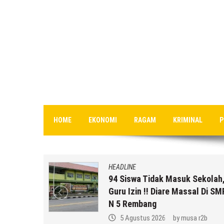
HOME
EKONOMI
RAGAM
KRIMINAL
P
HEADLINE
10 Pasien
94 Siswa Tidak Masuk Sekolah,
i Semakin
Guru Izin !! Diare Massal Di SM
racunan
N 5 Rembang
ng)
5 Agustus 2026
by
musa r2b