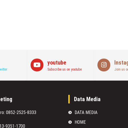
youtube
Insta
witter
Subscribe us on youtube
Join us o
eting
Data Media
oro: 0852-2525-8333
DATA MEDIA
HOME
813-9351-1700