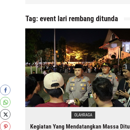
 r2b
Tag:
event lari rembang ditunda
OLAHRAGA
Kegiatan Yang Mendatangkan Massa Dit