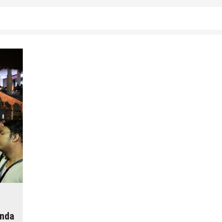
4 Agustus 2026
by
musa r2b
unda