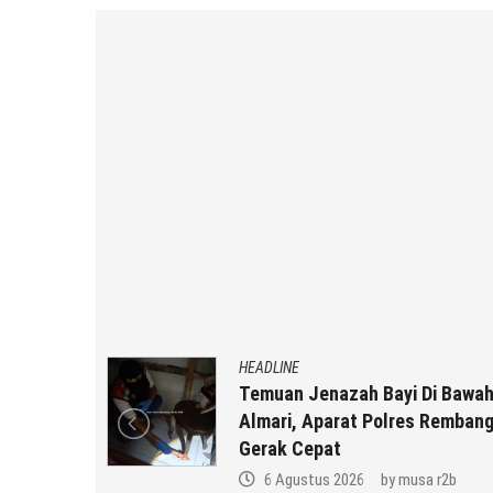
HEADLINE
 ?? Nasib
Temuan Jenazah Bayi Di Bawa
3, Usai
Almari, Aparat Polres Remban
G
Gerak Cepat
6 Agustus 2026
by
musa r2b