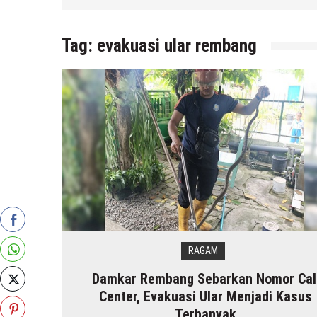
 r2b
Tag:
evakuasi ular rembang
RAGAM
Damkar Rembang Sebarkan Nomor Cal
Center, Evakuasi Ular Menjadi Kasus
Terbanyak