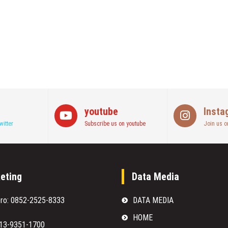
youtube
Insta
witter
Subscribe us on youtube
Join us o
eting
Data Media
oro: 0852-2525-8333
DATA MEDIA
HOME
813-9351-1700