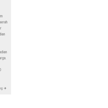
am
aerah
r
dian
adian
rga.
D
ng