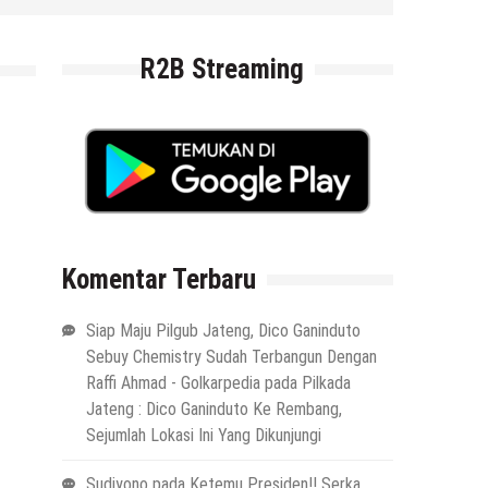
5 Agustus 2026
by
musa r2b
R2B Streaming
Komentar Terbaru
Siap Maju Pilgub Jateng, Dico Ganinduto
Sebuy Chemistry Sudah Terbangun Dengan
Raffi Ahmad - Golkarpedia
pada
Pilkada
Jateng : Dico Ganinduto Ke Rembang,
Sejumlah Lokasi Ini Yang Dikunjungi
Sudiyono
pada
Ketemu Presiden!! Serka