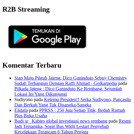
R2B Streaming
Komentar Terbaru
Siap Maju Pilgub Jateng, Dico Ganinduto Sebuy Chemistry
Sudah Terbangun Dengan Raffi Ahmad - Golkarpedia
pada
Pilkada Jateng : Dico Ganinduto Ke Rembang, Sejumlah
Lokasi Ini Yang Dikunjungi
Sudiyono
pada
Ketemu Presiden!! Serka Sudiyono, Pancasila
Dan Berkah Yang Tak Disangka-Sangka
Elidafa
pada
PPRSS : 250 Juta Setiap Titik, Bedah Rumah
Plus Buka Usaha
Budi sr_ Kabiro global investigasi news rembang
pada
Resmi
Jadi Tersangka, Sopir Bus Widji Lestari Penyebab
Kecelakaan Terancam 6 Tahun Penjara