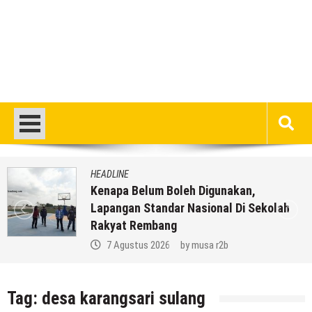
HEADLINE
an,
Inilah 16 Lokasi Sasaran MB
i Sekolah
Mondoteko 3, Termasuk Sek
Anda ??
7 Agustus 2026
by
musa r2b
Tag:
desa karangsari sulang