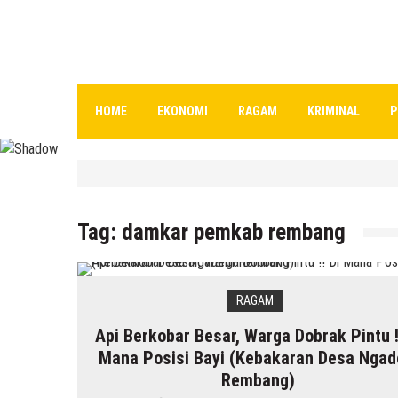
HOME
EKONOMI
RAGAM
KRIMINAL
P
HEADLINE
Kenapa Belum Boleh Digunakan
Tag:
damkar pemkab rembang
7 Agustus 2026
by
musa r2b
RAGAM
Api Berkobar Besar, Warga Dobrak Pintu !
HEADLINE
Mana Posisi Bayi (Kebakaran Desa Nga
Inilah 16 Lokasi Sasaran MBG Dari SPPG Mo
Rembang)
7 Agustus 2026
by
musa r2b