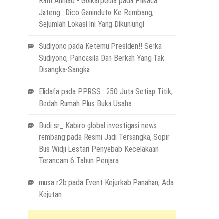
Raffi Ahmad - Golkarpedia
pada
Pilkada
Jateng : Dico Ganinduto Ke Rembang,
Sejumlah Lokasi Ini Yang Dikunjungi
Sudiyono
pada
Ketemu Presiden!! Serka
Sudiyono, Pancasila Dan Berkah Yang Tak
Disangka-Sangka
Elidafa
pada
PPRSS : 250 Juta Setiap Titik,
Bedah Rumah Plus Buka Usaha
Budi sr_ Kabiro global investigasi news
rembang
pada
Resmi Jadi Tersangka, Sopir
Bus Widji Lestari Penyebab Kecelakaan
Terancam 6 Tahun Penjara
musa r2b
pada
Event Kejurkab Panahan, Ada
Kejutan