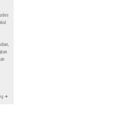
ludes
an Kepala SMP N 5 Rembang Menik Mustikatun
ukul
dian,
imnas, Berikut Profil Lengkapnya
gkan
mah
G Mondoteko 3, Usai Dugaan Keracunan MBG Menyeruak
ng
(Temuan Mayat Laki-Laki Di Pinggir Pantai Utara Rembang)