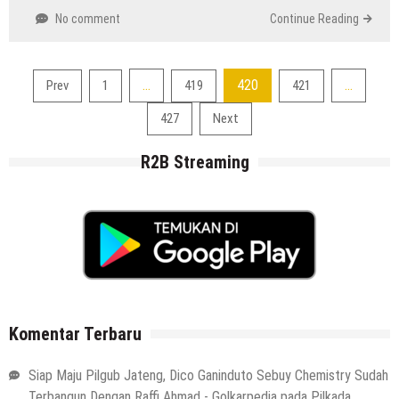
No comment
Continue Reading
Navigasi
…
420
…
Prev
1
419
421
pos
427
Next
R2B Streaming
Komentar Terbaru
Siap Maju Pilgub Jateng, Dico Ganinduto Sebuy Chemistry Sudah
Terbangun Dengan Raffi Ahmad - Golkarpedia
pada
Pilkada