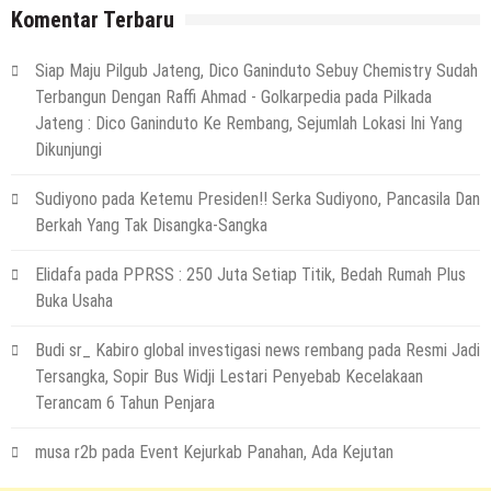
Komentar Terbaru
Siap Maju Pilgub Jateng, Dico Ganinduto Sebuy Chemistry Sudah
Terbangun Dengan Raffi Ahmad - Golkarpedia
pada
Pilkada
Jateng : Dico Ganinduto Ke Rembang, Sejumlah Lokasi Ini Yang
Dikunjungi
Sudiyono
pada
Ketemu Presiden!! Serka Sudiyono, Pancasila Dan
Berkah Yang Tak Disangka-Sangka
Elidafa
pada
PPRSS : 250 Juta Setiap Titik, Bedah Rumah Plus
Buka Usaha
Budi sr_ Kabiro global investigasi news rembang
pada
Resmi Jadi
Tersangka, Sopir Bus Widji Lestari Penyebab Kecelakaan
Terancam 6 Tahun Penjara
musa r2b
pada
Event Kejurkab Panahan, Ada Kejutan