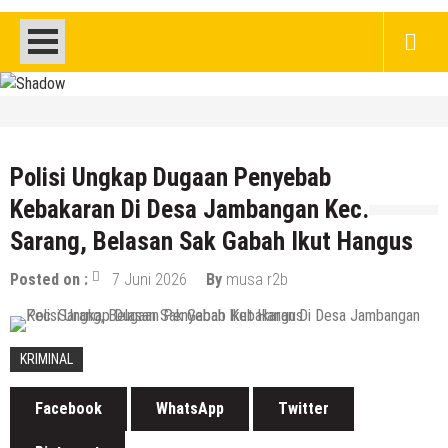
HEADLINE
DPRD Rembang Dikritik Masyarakat, Saat
Ratusan Warganya Keracunan Diduga
Polisi Ungkap Dugaan Penyebab
Karena MBG
Kebakaran Di Desa Jambangan Kec.
8 Agustus 2026
by
musa r2b
Sarang, Belasan Sak Gabah Ikut Hangus
HEADLINE
Jumlah Pasien Dugaan Keracunan MBG
Posted on :
7 Juni 2026
By
musa r2b
Semakin Bertambah, Meluas Ke Keluarga
8 Agustus 2026
by
musa r2b
KRIMINAL
Facebook
WhatsApp
Twitter
HEADLINE