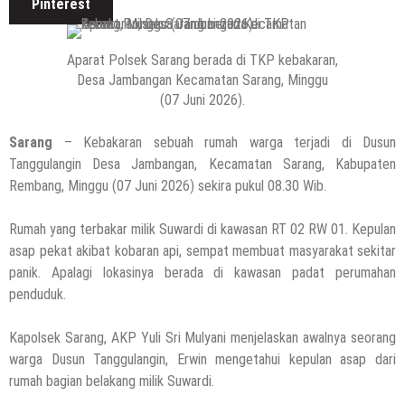
Pinterest
Kenapa Belum Boleh Digunakan,
Lapangan Standar Nasional Di Sekolah
Aparat Polsek Sarang berada di TKP kebakaran,
Rakyat Rembang
Desa Jambangan Kecamatan Sarang, Minggu
7 Agustus 2026
by
musa r2b
(07 Juni 2026).
HEADLINE
Inilah 16 Lokasi Sasaran MBG Dari SPPG
Sarang
– Kebakaran sebuah rumah warga terjadi di Dusun
Mondoteko 3, Termasuk Sekolah Anak
Tanggulangin Desa Jambangan, Kecamatan Sarang, Kabupaten
Anda ??
Rembang, Minggu (07 Juni 2026) sekira pukul 08.30 Wib.
7 Agustus 2026
by
musa r2b
HEADLINE
Rumah yang terbakar milik Suwardi di kawasan RT 02 RW 01. Kepulan
Gaung Tolak MBG Mencuat, Begini
asap pekat akibat kobaran api, sempat membuat masyarakat sekitar
Tanggapan Kepala SMP N 5 Rembang
panik. Apalagi lokasinya berada di kawasan padat perumahan
Menik Mustikatun
penduduk.
6 Agustus 2026
by
musa r2b
HEADLINE
Kapolsek Sarang, AKP Yuli Sri Mulyani menjelaskan awalnya seorang
Ini Ciri-Cirinya, Siapa Tahu Keluarga Anda
warga Dusun Tanggulangin, Erwin mengetahui kepulan asap dari
(Temuan Mayat Laki-Laki Di Pinggir
rumah bagian belakang milik Suwardi.
Pantai Utara Rembang)