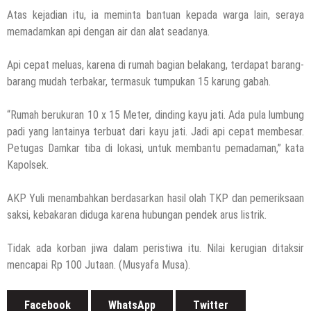
29 Juli 2026
by
musa r2b
Atas kejadian itu, ia meminta bantuan kepada warga lain, seraya
HEADLINE
memadamkan api dengan air dan alat seadanya.
Sejumlah Tips Membeli Tanah Kapling,
Terapkan Ini!! Ada Cara Yang Jarang
Api cepat meluas, karena di rumah bagian belakang, terdapat barang-
Terpikirkan Orang Awam
barang mudah terbakar, termasuk tumpukan 15 karung gabah.
14 Maret 2022
by
musa r2b
HEADLINE
“Rumah berukuran 10 x 15 Meter, dinding kayu jati. Ada pula lumbung
Lewati Cerita Kelam Mirip Sinetron,
padi yang lantainya terbuat dari kayu jati. Jadi api cepat membesar.
Teguh Akhirnya Diselamatkan Serka
Petugas Damkar tiba di lokasi, untuk membantu pemadaman,” kata
Suyuthi
Kapolsek.
26 November 2021
by
musa r2b
AKP Yuli menambahkan berdasarkan hasil olah TKP dan pemeriksaan
HEADLINE
UKW Disebut Sebagai Mahkota Seorang
saksi, kebakaran diduga karena hubungan pendek arus listrik.
Wartawan, Se Indonesia Luluskan Lebih
Dari 20 Ribu Orang
Tidak ada korban jiwa dalam peristiwa itu. Nilai kerugian ditaksir
mencapai Rp 100 Jutaan. (Musyafa Musa).
12 November 2021
by
musa r2b
Facebook
WhatsApp
Twitter