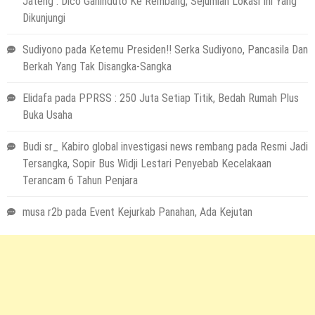
Jateng : Dico Ganinduto Ke Rembang, Sejumlah Lokasi Ini Yang
Dikunjungi
Sudiyono
pada
Ketemu Presiden!! Serka Sudiyono, Pancasila Dan
Berkah Yang Tak Disangka-Sangka
Elidafa
pada
PPRSS : 250 Juta Setiap Titik, Bedah Rumah Plus
Buka Usaha
Budi sr_ Kabiro global investigasi news rembang
pada
Resmi Jadi
Tersangka, Sopir Bus Widji Lestari Penyebab Kecelakaan
Terancam 6 Tahun Penjara
musa r2b
pada
Event Kejurkab Panahan, Ada Kejutan