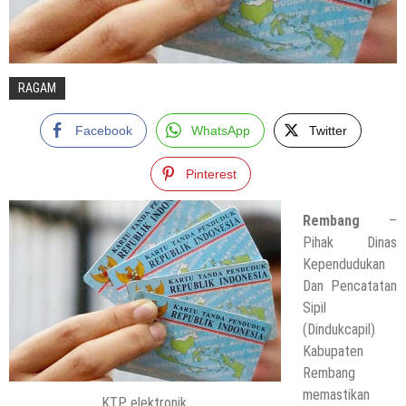
RAGAM
Facebook
WhatsApp
Twitter
Pinterest
Rembang
–
Pihak Dinas
Kependudukan
Dan Pencatatan
Sipil
(Dindukcapil)
Kabupaten
Rembang
memastikan
KTP elektronik.