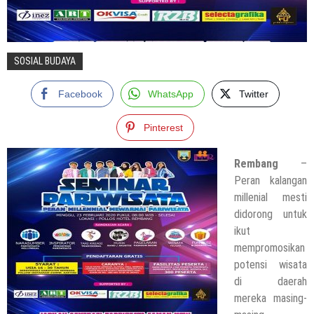
SOSIAL BUDAYA
Facebook
WhatsApp
Twitter
Pinterest
Rembang
–
Peran kalangan
millenial mesti
didorong untuk
ikut
mempromosikan
potensi wisata
di daerah
mereka masing-