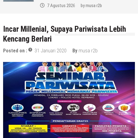
7 Agustus 2026
by
musa r2b
Incar Millenial, Supaya Pariwisata Lebih
Kencang Berlari
Posted on :
31 Januari 2020
By
musa r2b