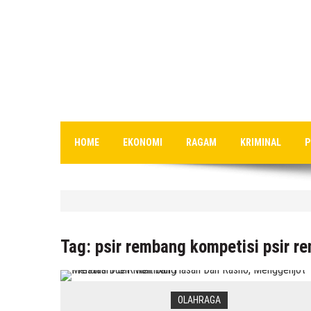
HOME
EKONOMI
RAGAM
KRIMINAL
P
HEADLINE
DPRD Rembang Dikritik Masyar
Tag:
psir rembang kompetisi psir r
8 Agustus 2026
by
musa r2b
OLAHRAGA