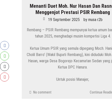
Menanti Duet Moh. Nur Hasan Dan Rasn
HEADLINE
Menggenjot Prestasi PSIR Rembang
Jumlah Pasien Dugaan Keracunan MBG Sema
8 Agustus 2026
by
musa r2b
19 September 2025
by
musa r2b
Rembang – PSIR Rembang mempunyai ketua umum bar
HEADLINE
tahun 2025, menghadapi musim kompetisi Liga 4.
Kenapa Belum Boleh Digunakan, Lapangan S
7 Agustus 2026
by
musa r2b
Ketua Umum PSIR yang semula dipegang Moch. Han
Cholil Barro’ (Wakil Bupati Rembang), kini diduduki Moh
HEADLINE
Hasan, warga Desa Bogorejo Kecamatan Sedan yang 
Inilah 16 Lokasi Sasaran MBG Dari SPPG Mo
Ketua DPC Hanura.
7 Agustus 2026
by
musa r2b
Untuk posisi Manajer,
HEADLINE
Gaung Tolak MBG Mencuat, Begini Tanggap
No comment
Continue Readi
6 Agustus 2026
by
musa r2b
HEADLINE
Ini Ciri-Cirinya, Siapa Tahu Keluarga Anda 