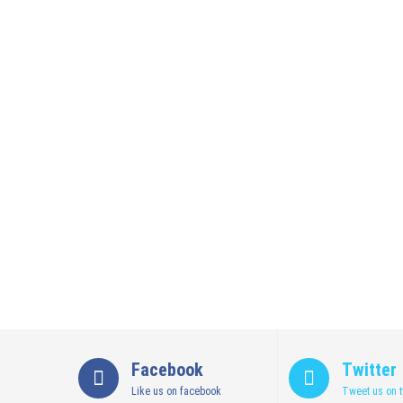
29 Juli 2026
by
musa r2b
HEADLINE
Sejumlah Tips Membeli Tanah Kapling, Terap
14 Maret 2022
by
musa r2b
HEADLINE
Lewati Cerita Kelam Mirip Sinetron, Teguh 
26 November 2021
by
musa r2b
HEADLINE
UKW Disebut Sebagai Mahkota Seorang Warta
12 November 2021
by
musa r2b
Facebook
Twitter
Like us on facebook
Tweet us on t