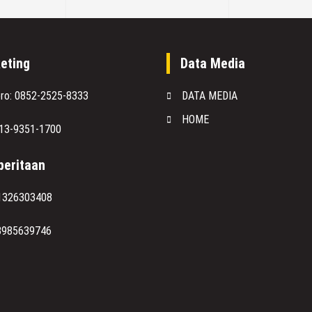
eting
Data Media
oro: 0852-2525-8333
DATA MEDIA
HOME
813-9351-1700
eritaan
1326303408
8985639746