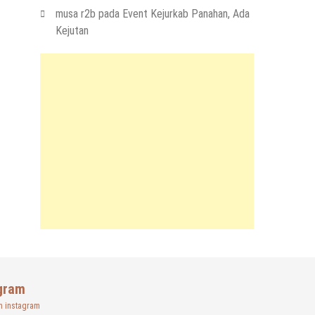
musa r2b
pada
Event Kejurkab Panahan, Ada
Kejutan
gram
n instagram