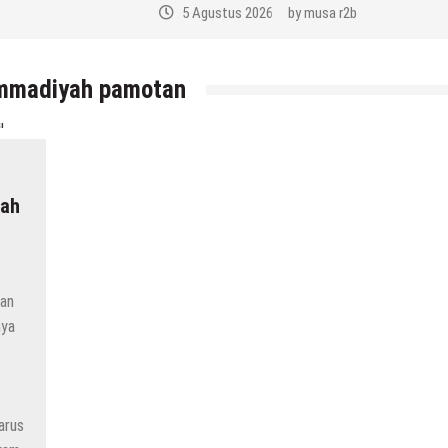
5 Agustus 2026
by
musa r2b
ammadiyah pamotan
sah
an
nya
arus