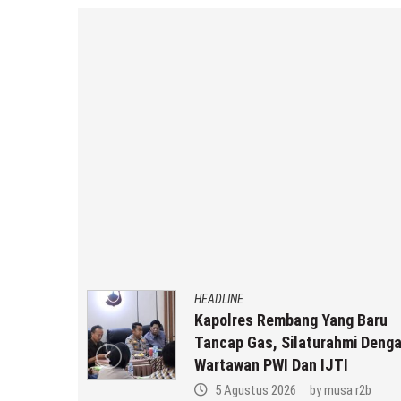
HEADLINE
Di Bawah
Kapolres Rembang Yang Baru
 Rembang
Tancap Gas, Silaturahmi Deng
Wartawan PWI Dan IJTI
 r2b
5 Agustus 2026
by
musa r2b