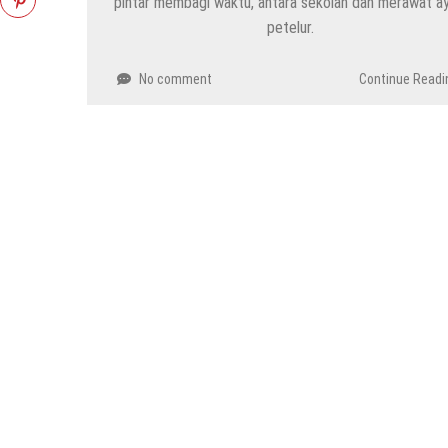
pintar membagi waktu, antara sekolah dan merawat a
petelur.
No comment
Continue Readi