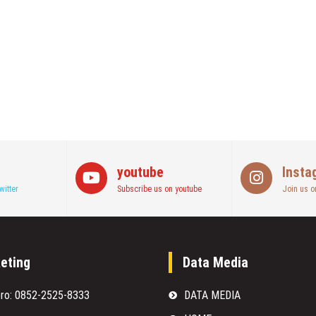
youtube
Insta
witter
Subscribe us on youtube
Join us o
eting
Data Media
oro: 0852-2525-8333
DATA MEDIA