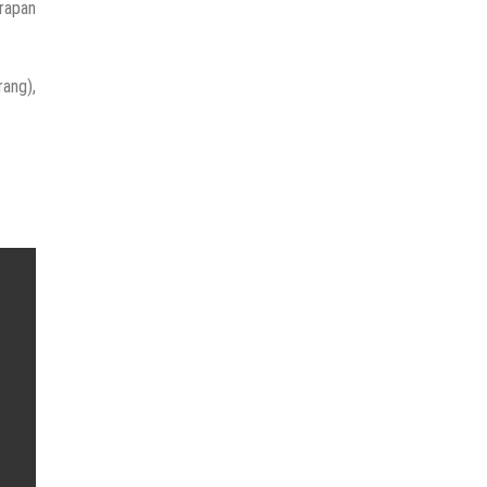
arapan
ang),