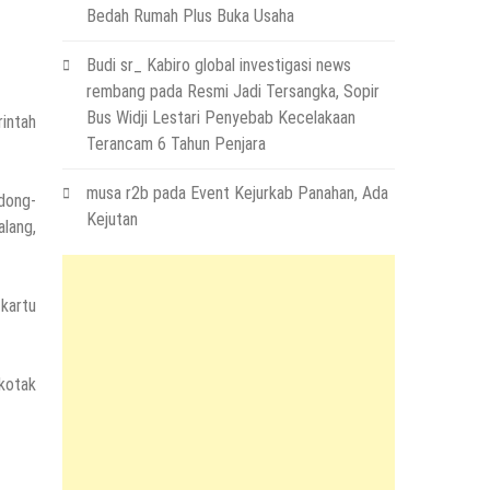
Bedah Rumah Plus Buka Usaha
Budi sr_ Kabiro global investigasi news
rembang
pada
Resmi Jadi Tersangka, Sopir
Bus Widji Lestari Penyebab Kecelakaan
rintah
Terancam 6 Tahun Penjara
musa r2b
pada
Event Kejurkab Panahan, Ada
ndong-
Kejutan
lang,
kartu
kotak