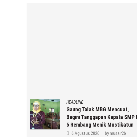
HEADLINE
Gaung Tolak MBG Mencuat,
Begini Tanggapan Kepala SMP N
5 Rembang Menik Mustikatun
6 Agustus 2026
by
musa r2b