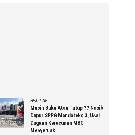
HEADLINE
HEADLI
Masih Buka Atau Tutup ?? Nasib
Ini Ci
Dapur SPPG Mondoteko 3, Usai
Kelua
Dugaan Keracunan MBG
Laki-
Menyeruak
Remb