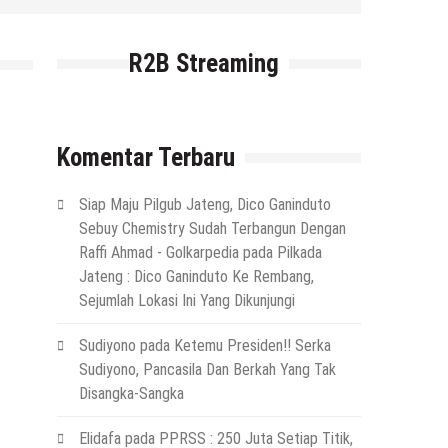
6 Agustus 2026
by
musa r2b
29 J
R2B Streaming
Komentar Terbaru
Siap Maju Pilgub Jateng, Dico Ganinduto
Sebuy Chemistry Sudah Terbangun Dengan
Raffi Ahmad - Golkarpedia
pada
Pilkada
Jateng : Dico Ganinduto Ke Rembang,
Sejumlah Lokasi Ini Yang Dikunjungi
Sudiyono
pada
Ketemu Presiden!! Serka
Sudiyono, Pancasila Dan Berkah Yang Tak
Disangka-Sangka
Elidafa
pada
PPRSS : 250 Juta Setiap Titik,