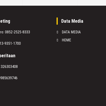
eting
Data Media
oro: 0852-2525-8333
DATA MEDIA
HOME
813-9351-1700
eritaan
1326303408
8985639746