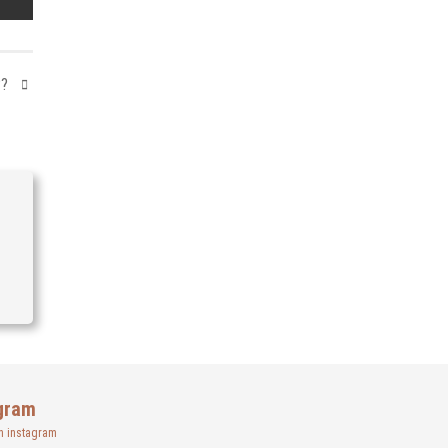
??
gram
n instagram