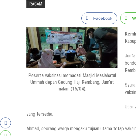
RAGAM
Facebook
W
Remb
Kabup
Jum’a
bond
Remba
Peserta vaksinasi memadati Masjid Maslahatul
Ummah depan Gedung Haji Rembang, Jum’at
Syara
malam (15/04).
vaksin
Usai 
yang tersedia.
Ahmad, seorang warga mengaku tujuan utama tetap vaksin.