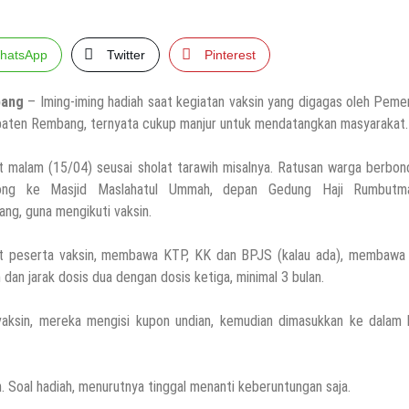
hatsApp
Twitter
Pinterest
ang
– Iming-iming hadiah saat kegiatan vaksin yang digagas oleh Peme
aten Rembang, ternyata cukup manjur untuk mendatangkan masyarakat.
t malam (15/04) seusai sholat tarawih misalnya. Ratusan warga berbo
ong ke Masjid Maslahatul Ummah, depan Gedung Haji Rumbutma
ng, guna mengikuti vaksin.
t peserta vaksin, membawa KTP, KK dan BPJS (kalau ada), membawa 
 dan jarak dosis dua dengan dosis ketiga, minimal 3 bulan.
vaksin, mereka mengisi kupon undian, kemudian dimasukkan ke dalam 
 Soal hadiah, menurutnya tinggal menanti keberuntungan saja.