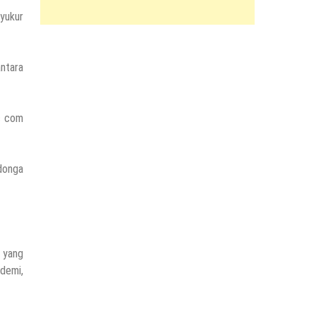
syukur
ntara
ic com
donga
 yang
ndemi,