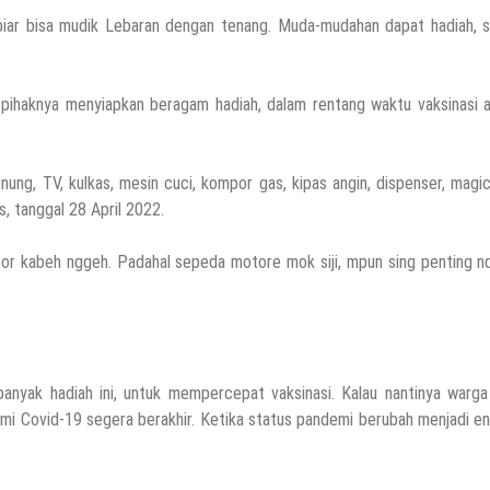
, biar bisa mudik Lebaran dengan tenang. Muda-mudahan dapat hadiah, 
pihaknya menyiapkan beragam hadiah, dalam rentang waktu vaksinasi a
ung, TV, kulkas, mesin cuci, kompor gas, kipas angin, dispenser, mag
s, tanggal 28 April 2022.
 kabeh nggeh. Padahal sepeda motore mok siji, mpun sing penting n
yak hadiah ini, untuk mempercepat vaksinasi. Kalau nantinya warga
emi Covid-19 segera berakhir. Ketika status pandemi berubah menjadi e