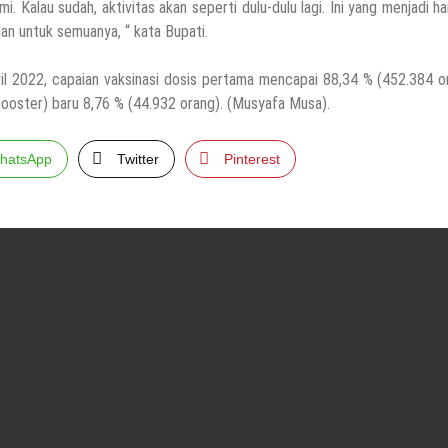
. Kalau sudah, aktivitas akan seperti dulu-dulu lagi. Ini yang menjadi h
n untuk semuanya, “ kata Bupati.
 2022, capaian vaksinasi dosis pertama mencapai 88,34 % (452.384 or
booster) baru 8,76 % (44.932 orang). (Musyafa Musa).
hatsApp
Twitter
Pinterest