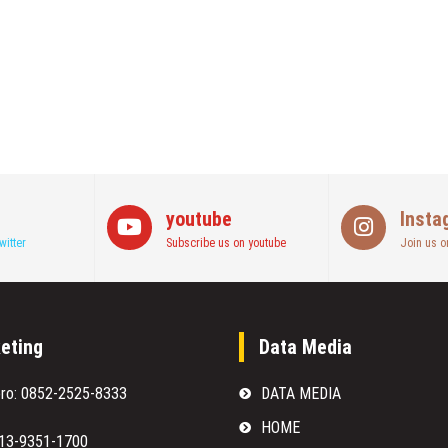
youtube
Insta
witter
Subscribe us on youtube
Join us o
eting
Data Media
oro: 0852-2525-8333
DATA MEDIA
HOME
813-9351-1700