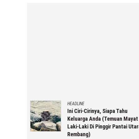
HEADLINE
g Baru
Ini Ciri-Cirinya, Siapa Tahu
mi Dengan
Keluarga Anda (Temuan Mayat
Laki-Laki Di Pinggir Pantai Utar
Rembang)
 r2b