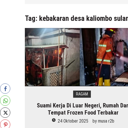
29 Juli 2026
by
musa r2b
Tag:
kebakaran desa kaliombo sula
RAGAM
Suami Kerja Di Luar Negeri, Rumah Da
Tempat Frozen Food Terbakar
24 Oktober 2025
by
musa r2b