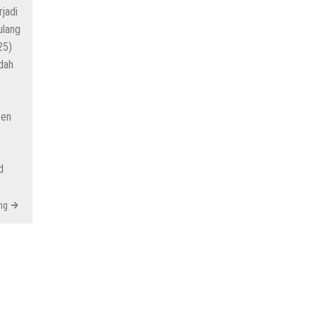
jadi
ulang
25)
dah
zen
d
ng