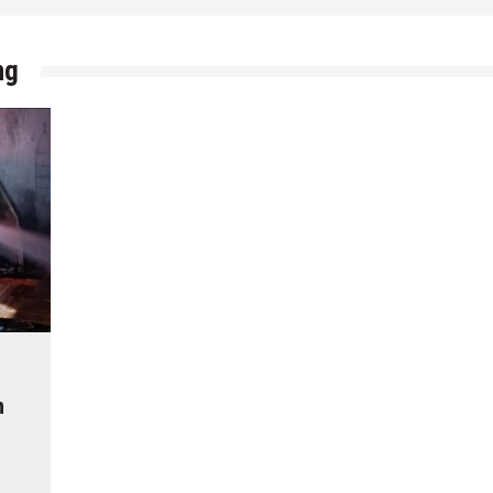
14 Maret 2022
by
musa r2b
ng
n