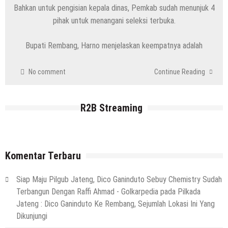
Bahkan untuk pengisian kepala dinas, Pemkab sudah menunjuk 4
Kenapa Belum Boleh Digunakan,
pihak untuk menangani seleksi terbuka.
Lapangan Standar Nasional Di Sekolah
Rakyat Rembang
Bupati Rembang, Harno menjelaskan keempatnya adalah
7 Agustus 2026
by
musa r2b
HEADLINE
Inilah 16 Lokasi Sasaran MBG Dari SPPG
No comment
Continue Reading
Mondoteko 3, Termasuk Sekolah Anak
Anda ??
R2B Streaming
7 Agustus 2026
by
musa r2b
HEADLINE
Gaung Tolak MBG Mencuat, Begini
Tanggapan Kepala SMP N 5 Rembang
Komentar Terbaru
Menik Mustikatun
6 Agustus 2026
by
musa r2b
Siap Maju Pilgub Jateng, Dico Ganinduto Sebuy Chemistry Sudah
HEADLINE
Terbangun Dengan Raffi Ahmad - Golkarpedia
pada
Pilkada
Ini Ciri-Cirinya, Siapa Tahu Keluarga Anda
Jateng : Dico Ganinduto Ke Rembang, Sejumlah Lokasi Ini Yang
(Temuan Mayat Laki-Laki Di Pinggir
Dikunjungi
Pantai Utara Rembang)