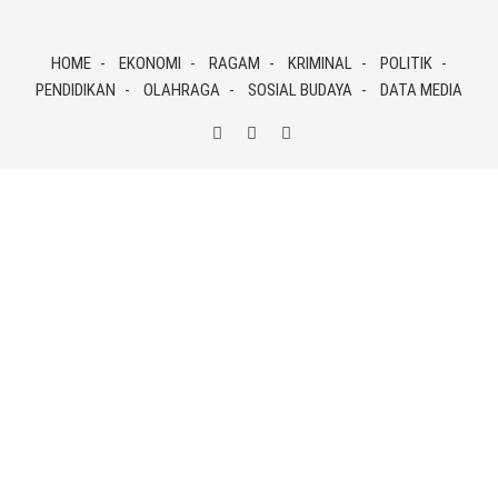
Skip
to
HOME
EKONOMI
RAGAM
KRIMINAL
POLITIK
content
PENDIDIKAN
OLAHRAGA
SOSIAL BUDAYA
DATA MEDIA