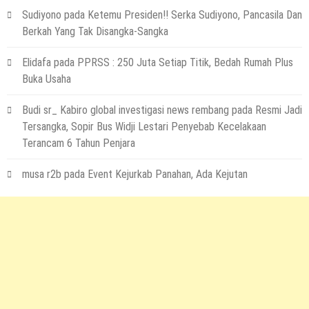
29 Juli 2026
by
musa r2b
Sudiyono
pada
Ketemu Presiden!! Serka Sudiyono, Pancasila Dan
HEADLINE
Berkah Yang Tak Disangka-Sangka
Sejumlah Tips Membeli Tanah Kapling,
Terapkan Ini!! Ada Cara Yang Jarang
Elidafa
pada
PPRSS : 250 Juta Setiap Titik, Bedah Rumah Plus
Terpikirkan Orang Awam
Buka Usaha
14 Maret 2022
by
musa r2b
Budi sr_ Kabiro global investigasi news rembang
pada
Resmi Jadi
HEADLINE
Tersangka, Sopir Bus Widji Lestari Penyebab Kecelakaan
Lewati Cerita Kelam Mirip Sinetron,
Terancam 6 Tahun Penjara
Teguh Akhirnya Diselamatkan Serka
Suyuthi
musa r2b
pada
Event Kejurkab Panahan, Ada Kejutan
26 November 2021
by
musa r2b
HEADLINE
UKW Disebut Sebagai Mahkota Seorang
Wartawan, Se Indonesia Luluskan Lebih
Dari 20 Ribu Orang
12 November 2021
by
musa r2b