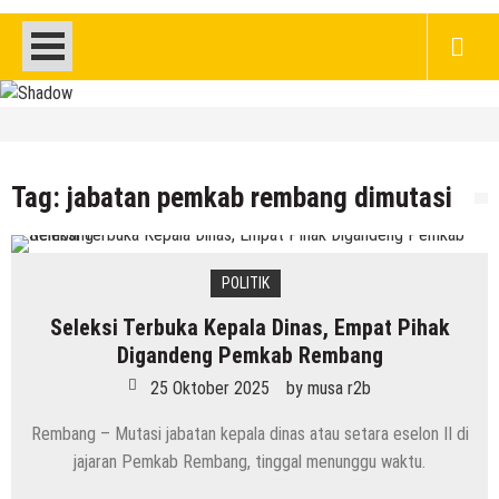
HEADLINE
DPRD Rembang Dikritik Masyarakat, Saat
Ratusan Warganya Keracunan Diduga
Tag:
jabatan pemkab rembang dimutasi
Karena MBG
8 Agustus 2026
by
musa r2b
HEADLINE
POLITIK
Jumlah Pasien Dugaan Keracunan MBG
Seleksi Terbuka Kepala Dinas, Empat Pihak
Semakin Bertambah, Meluas Ke Keluarga
Digandeng Pemkab Rembang
8 Agustus 2026
by
musa r2b
25 Oktober 2025
by
musa r2b
Rembang – Mutasi jabatan kepala dinas atau setara eselon II di
jajaran Pemkab Rembang, tinggal menunggu waktu.
HEADLINE