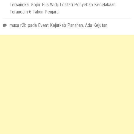
Tersangka, Sopir Bus Widji Lestari Penyebab Kecelakaan
Terancam 6 Tahun Penjara
musa r2b
pada
Event Kejurkab Panahan, Ada Kejutan