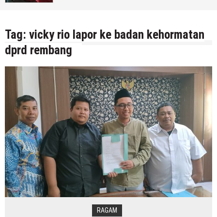
7 Agustus 2026
by
musa r2b
Tag:
vicky rio lapor ke badan kehormatan
dprd rembang
RAGAM