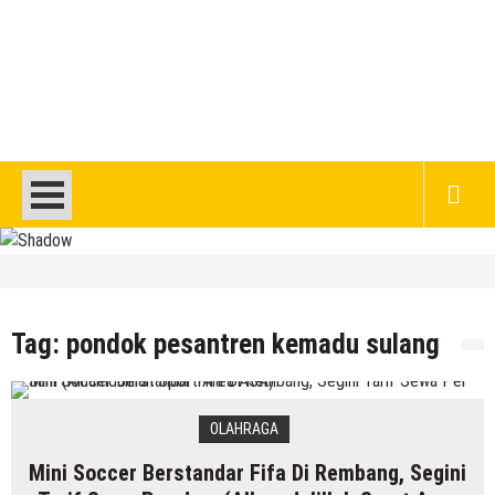
HEADLINE
DPRD Rembang Dikritik Masyarakat, Saat
Ratusan Warganya Keracunan Diduga
Tag:
pondok pesantren kemadu sulang
Karena MBG
8 Agustus 2026
by
musa r2b
HEADLINE
OLAHRAGA
Jumlah Pasien Dugaan Keracunan MBG
Mini Soccer Berstandar Fifa Di Rembang, Segini
Semakin Bertambah, Meluas Ke Keluarga