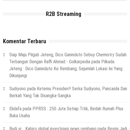
29 Juli 2026
by
musa r2b
R2B Streaming
HEADLINE
Sejumlah Tips Membeli Tanah Kapling,
Terapkan Ini!! Ada Cara Yang Jarang
Terpikirkan Orang Awam
Komentar Terbaru
14 Maret 2022
by
musa r2b
HEADLINE
Siap Maju Pilgub Jateng, Dico Ganinduto Sebuy Chemistry Sudah
Lewati Cerita Kelam Mirip Sinetron,
Terbangun Dengan Raffi Ahmad - Golkarpedia
pada
Pilkada
Teguh Akhirnya Diselamatkan Serka
Jateng : Dico Ganinduto Ke Rembang, Sejumlah Lokasi Ini Yang
Suyuthi
Dikunjungi
26 November 2021
by
musa r2b
HEADLINE
Sudiyono
pada
Ketemu Presiden!! Serka Sudiyono, Pancasila Dan
UKW Disebut Sebagai Mahkota Seorang
Berkah Yang Tak Disangka-Sangka
Wartawan, Se Indonesia Luluskan Lebih
Dari 20 Ribu Orang
Elidafa
pada
PPRSS : 250 Juta Setiap Titik, Bedah Rumah Plus
12 November 2021
by
musa r2b
Buka Usaha
Budi sr_ Kabiro global investigasi news rembang
pada
Resmi Jadi