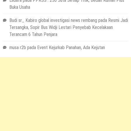
Elidafa
pada
PPRSS : 250 Juta Setiap Titik, Bedah Rumah Plus
Buka Usaha
Budi sr_ Kabiro global investigasi news rembang
pada
Resmi Jadi
Tersangka, Sopir Bus Widji Lestari Penyebab Kecelakaan
Terancam 6 Tahun Penjara
musa r2b
pada
Event Kejurkab Panahan, Ada Kejutan