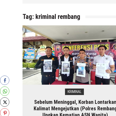
6 Agustus 2026
by
musa r2b
Tag:
kriminal rembang
KRIMINAL
Sebelum Meninggal, Korban Lontarka
Kalimat Mengejutkan (Polres Remban
Ungkap Kematian ASN Wanita)