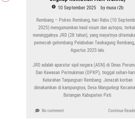
10 September 2025
by
musa r2b
Rembang – Polres Rembang, hari Rabu (10 Septemb
2025) mengumumkan hasil visum dan autopsi, terkai
meninggalnya JRD (28 tahun), yang mayatnya ditemuka
pemecah gelombang Pelabuhan Tasikagung Rembang,
Agustus 2025 lalu.
JRD adalah aparatur sipil negara (ASN) di Dinas Perum
Dan Kawasan Permukiman (DPKP), tinggal sehari-hari
Kelurahan Tanjungsari Rembang. Jenazah korban
dimakamkan di kampungnya, Desa Mangunlegi Kecama
Batangan Kabupaten Pati.
No comment
Continue Readi