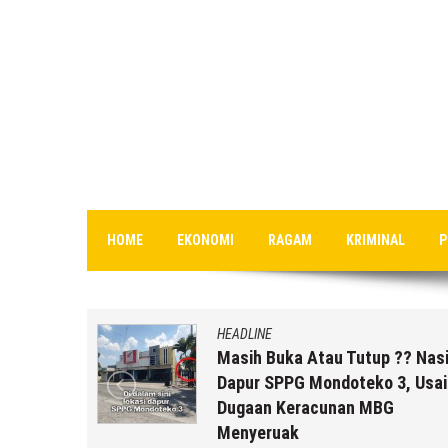
HOME
EKONOMI
RAGAM
KRIMINAL
P
HEADLINE
uk Staf
Masih Buka Atau Tutup ?? Nas
rikut
Dapur SPPG Mondoteko 3, Usai
Dugaan Keracunan MBG
Menyeruak
 r2b