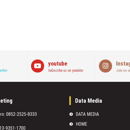
youtube
Insta
witter
Subscribe us on youtube
Join us o
eting
Data Media
oro: 0852-2525-8333
DATA MEDIA
HOME
813-9351-1700