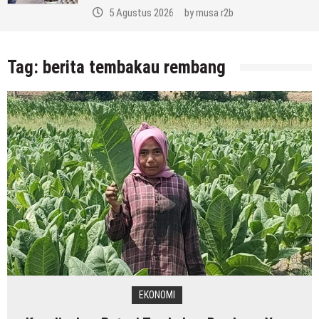
Re
5 Agustus 2026
by
musa r2b
Tag:
berita tembakau rembang
EKONOMI