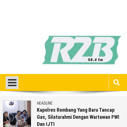
DLINE
HEA
olres Rembang Yang Baru Tancap
Bre
, Silaturahmi Dengan Wartawan PWI
RSU
 IJTI
(D