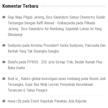
Komentar Terbaru
Siap Maju Pilgub Jateng, Dico Ganinduto Sebuy Chemistry Sudah
Terbangun Dengan Raffi Ahmad - Golkarpedia
pada
Pilkada
Jateng : Dico Ganinduto Ke Rembang, Sejumlah Lokasi Ini Yang
Dikunjungi
Sudiyono
pada
Ketemu Presiden!! Serka Sudiyono, Pancasila Dan
Berkah Yang Tak Disangka-Sangka
Elidafa
pada
PPRSS : 250 Juta Setiap Titik, Bedah Rumah Plus
Buka Usaha
Budi sr_ Kabiro global investigasi news rembang
pada
Resmi Jadi
Tersangka, Sopir Bus Widji Lestari Penyebab Kecelakaan
Terancam 6 Tahun Penjara
musa r2b
pada
Event Kejurkab Panahan, Ada Kejutan