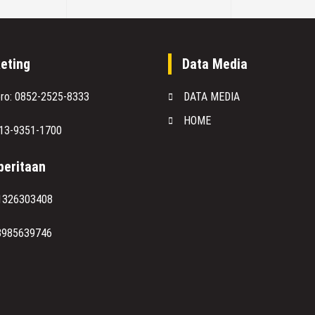
eting
Data Media
oro: 0852-2525-8333
DATA MEDIA
HOME
813-9351-1700
eritaan
1326303408
8985639746