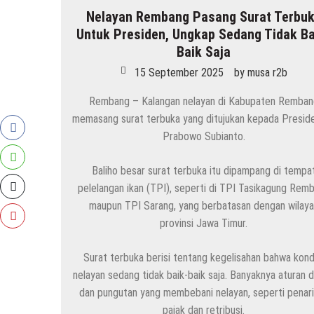
Nelayan Rembang Pasang Surat Terbu
HEADLINE
Untuk Presiden, Ungkap Sedang Tidak Ba
Kenapa Belum Boleh Digunakan, Lapangan S
Baik Saja
7 Agustus 2026
by
musa r2b
15 September 2025
by
musa r2b
HEADLINE
Rembang – Kalangan nelayan di Kabupaten Remban
Inilah 16 Lokasi Sasaran MBG Dari SPPG Mo
memasang surat terbuka yang ditujukan kepada Preside
7 Agustus 2026
by
musa r2b
Prabowo Subianto.
HEADLINE
Baliho besar surat terbuka itu dipampang di tempa
Gaung Tolak MBG Mencuat, Begini Tanggap
pelelangan ikan (TPI), seperti di TPI Tasikagung Rem
6 Agustus 2026
by
musa r2b
maupun TPI Sarang, yang berbatasan dengan wilaya
provinsi Jawa Timur.
HEADLINE
Pria Asli Rembang Masuk Staf Kepelatihan T
Surat terbuka berisi tentang kegelisahan bahwa kond
6 Agustus 2026
by
musa r2b
nelayan sedang tidak baik-baik saja. Banyaknya aturan di
dan pungutan yang membebani nelayan, seperti penar
HEADLINE
pajak dan retribusi.
Ini Ciri-Cirinya, Siapa Tahu Keluarga Anda 