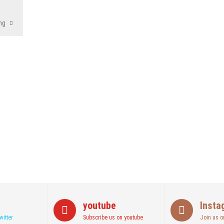
ng
kan Ini!! Ada Cara Yang Jarang Terpikirkan Orang Awam
Akhirnya Diselamatkan Serka Suyuthi
wan, Se Indonesia Luluskan Lebih Dari 20 Ribu Orang
youtube
Insta
witter
Subscribe us on youtube
Join us o