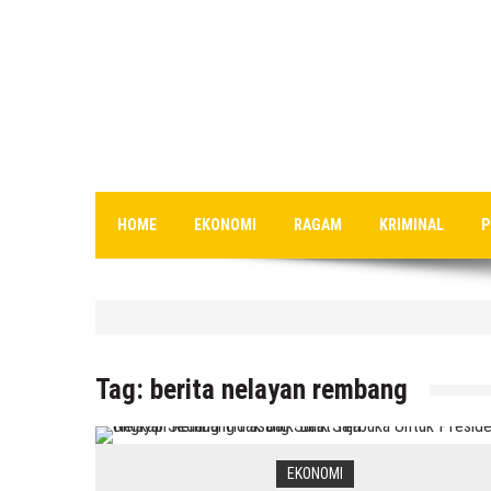
HOME
EKONOMI
RAGAM
KRIMINAL
P
HEADLINE
Jumlah Pasien Dugaan Keracu
Tag:
berita nelayan rembang
8 Agustus 2026
by
musa r2b
EKONOMI