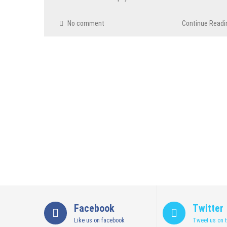
29 Juli 2026
by
musa r2b
No comment
Continue Readi
HEADLINE
Sejumlah Tips Membeli Tanah Kapling, Terap
14 Maret 2022
by
musa r2b
HEADLINE
Lewati Cerita Kelam Mirip Sinetron, Teguh 
26 November 2021
by
musa r2b
HEADLINE
UKW Disebut Sebagai Mahkota Seorang Warta
12 November 2021
by
musa r2b
Facebook
Twitter
Like us on facebook
Tweet us on t