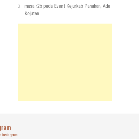
musa r2b
pada
Event Kejurkab Panahan, Ada
Kejutan
gram
n instagram