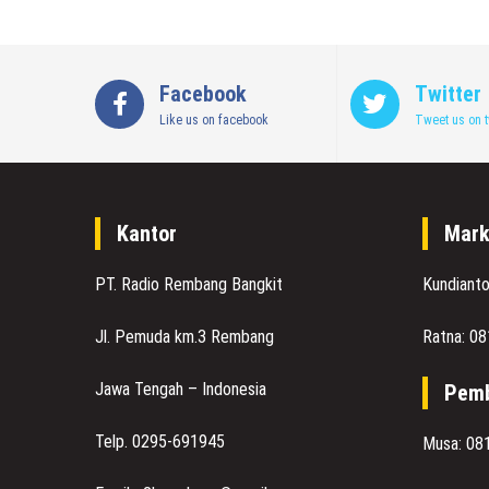
Facebook
Twitter
Like us on facebook
Tweet us on t
Kantor
Mark
PT. Radio Rembang Bangkit
Kundiant
Jl. Pemuda km.3 Rembang
Ratna: 0
Jawa Tengah – Indonesia
Pemb
Telp. 0295-691945
Musa: 08