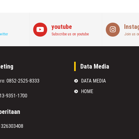
youtube
Insta
witter
Subscribe us on youtube
Join us o
eting
Data Media
oro: 0852-2525-8333
DATA MEDIA
HOME
813-9351-1700
eritaan
1326303408