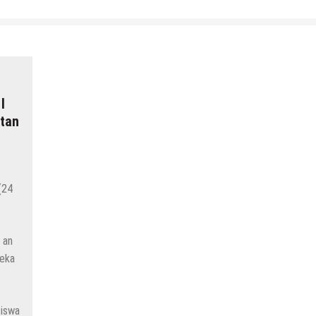
I
tan
(24
 an
reka
siswa