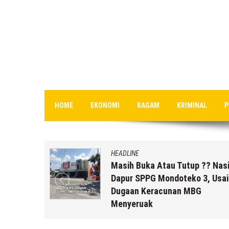
HOME
EKONOMI
RAGAM
KRIMINAL
P
HEADLINE
uk Staf
Masih Buka Atau Tutup ?? Nas
rikut
Dapur SPPG Mondoteko 3, Usai
Dugaan Keracunan MBG
Menyeruak
 r2b
6 Agustus 2026
by
musa r2b