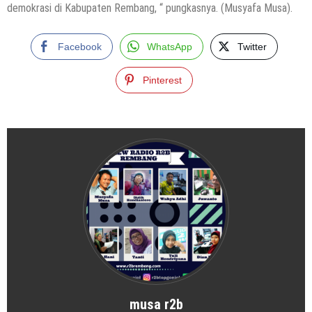
demokrasi di Kabupaten Rembang, “ pungkasnya. (Musyafa Musa).
Facebook
WhatsApp
Twitter
Pinterest
musa r2b