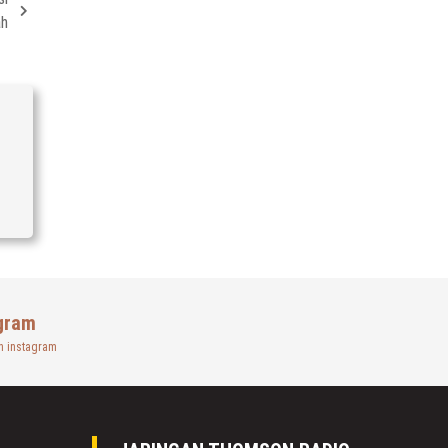
ah
gram
n instagram