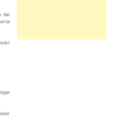
a dan
ertai
yedot
engan
 beber