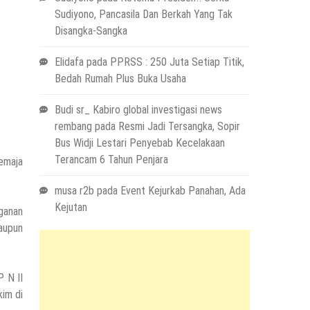
Sudiyono, Pancasila Dan Berkah Yang Tak
Disangka-Sangka
Elidafa
pada
PPRSS : 250 Juta Setiap Titik,
Bedah Rumah Plus Buka Usaha
Budi sr_ Kabiro global investigasi news
rembang
pada
Resmi Jadi Tersangka, Sopir
Bus Widji Lestari Penyebab Kecelakaan
Terancam 6 Tahun Penjara
emaja
musa r2b
pada
Event Kejurkab Panahan, Ada
Kejutan
ganan
aupun
P N II
kim di