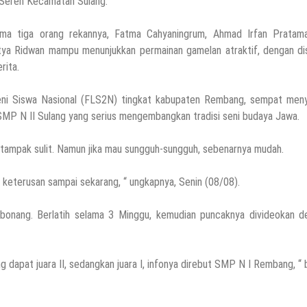
Seren Kecamatan Sulang.
ma tiga orang rekannya, Fatma Cahyaningrum, Ahmad Irfan Pratam
tya Ridwan mampu menunjukkan permainan gamelan atraktif, dengan dis
erita.
eni Siswa Nasional (FLS2N) tingkat kabupaten Rembang, sempat men
 SMP N II Sulang yang serius mengembangkan tradisi seni budaya Jawa.
an tampak sulit. Namun jika mau sungguh-sungguh, sebenarnya mudah.
 keterusan sampai sekarang, “ ungkapnya, Senin (08/08).
onang. Berlatih selama 3 Minggu, kemudian puncaknya divideokan d
ng dapat juara II, sedangkan juara I, infonya direbut SMP N I Rembang, “