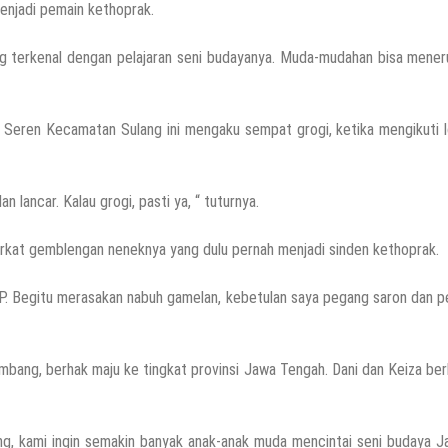
menjadi pemain kethoprak.
ng terkenal dengan pelajaran seni budayanya. Muda-mudahan bisa mene
 Seren Kecamatan Sulang ini mengaku sempat grogi, ketika mengikuti 
an lancar. Kalau grogi, pasti ya, “ tuturnya.
rkat gemblengan neneknya yang dulu pernah menjadi sinden kethoprak.
P. Begitu merasakan nabuh gamelan, kebetulan saya pegang saron dan p
mbang, berhak maju ke tingkat provinsi Jawa Tengah. Dani dan Keiza be
g, kami ingin semakin banyak anak-anak muda mencintai seni budaya J