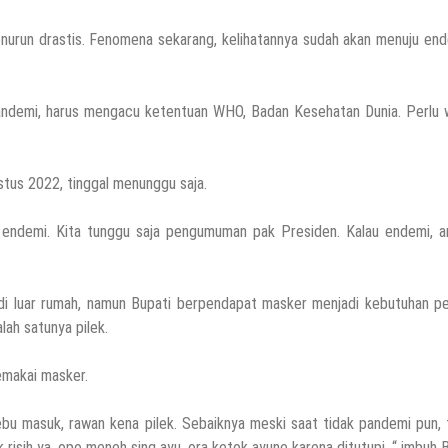
nurun drastis. Fenomena sekarang, kelihatannya sudah akan menuju end
 pandemi, harus mengacu ketentuan WHO, Badan Kesehatan Dunia. Perlu 
stus 2022, tinggal menunggu saja.
endemi. Kita tunggu saja pengumuman pak Presiden. Kalau endemi, ar
i luar rumah, namun Bupati berpendapat masker menjadi kebutuhan pe
lah satunya pilek.
emakai masker.
ebu masuk, rawan kena pilek. Sebaiknya meski saat tidak pandemi pun,
 risih ya, opo meneh sing ayu, ora ketok ayune karena ditutupi, “ imbuh 