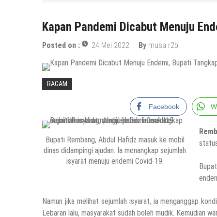
Kapan Pandemi Dicabut Menuju Ende
Posted on :
24 Mei 2022
By
musa r2b
RAGAM
Facebook
W
Remb
Bupati Rembang, Abdul Hafidz masuk ke mobil
statu
dinas didampingi ajudan. Ia menangkap sejumlah
isyarat menuju endemi Covid-19.
Bupat
endem
Namun jika melihat sejumlah isyarat, ia menganggap kond
Lebaran lalu, masyarakat sudah boleh mudik. Kemudian war