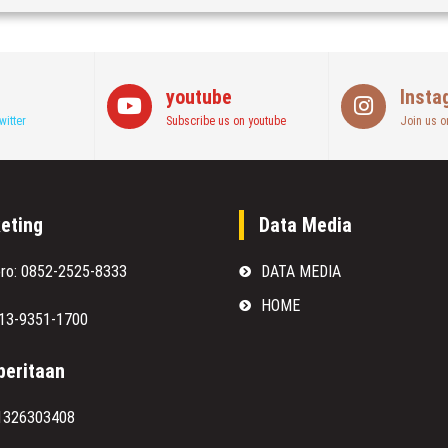
youtube
Insta
witter
Subscribe us on youtube
Join us o
eting
Data Media
oro: 0852-2525-8333
DATA MEDIA
HOME
813-9351-1700
eritaan
1326303408