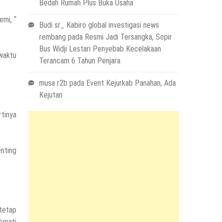
Bedah Rumah Plus Buka Usaha
emi, “
Budi sr_ Kabiro global investigasi news
rembang
pada
Resmi Jadi Tersangka, Sopir
Bus Widji Lestari Penyebab Kecelakaan
waktu
Terancam 6 Tahun Penjara
musa r2b
pada
Event Kejurkab Panahan, Ada
Kejutan
tinya
nting
 tetap
Bupati