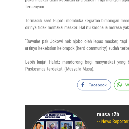
tersenyum.
Termasuk saat Bupati membuka kegiatan bimbingan manas
dirinya tidak memakai masker. Hal itu karena ia merasa y
“Dawuhe pak Jokowi nek njobo oleh lepas masker, tapi 
artinya kekebalan kelompok (herd community) sudah terbentu
Lebih lanjut Hafidz mendorong bagi masyarakat yang 
Puskesmas terdekat. (Musyafa Musa).
Facebook
W
musa r2b
News Reporter