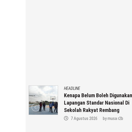
HEADLINE
Kenapa Belum Boleh Digunakan
in
Lapangan Standar Nasional Di
Keluarga
Sekolah Rakyat Rembang
a r2b
7 Agustus 2026
by
musa r2b