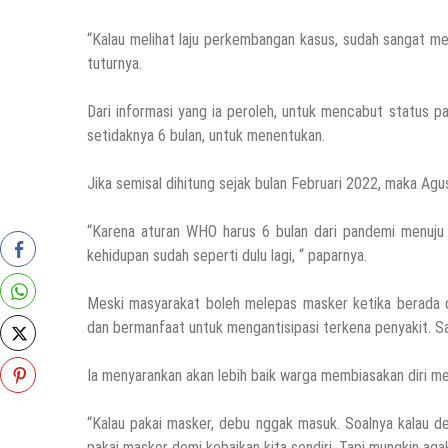
“Kalau melihat laju perkembangan kasus, sudah sangat me
tuturnya.
Dari informasi yang ia peroleh, untuk mencabut status
setidaknya 6 bulan, untuk menentukan.
Jika semisal dihitung sejak bulan Februari 2022, maka Agu
“Karena aturan WHO harus 6 bulan dari pandemi menuju 
kehidupan sudah seperti dulu lagi, “ paparnya.
Meski masyarakat boleh melepas masker ketika berada d
dan bermanfaat untuk mengantisipasi terkena penyakit. Sa
Ia menyarankan akan lebih baik warga membiasakan diri m
“Kalau pakai masker, debu nggak masuk. Soalnya kalau d
pakai masker demi kebaikan kita sendiri. Tapi mungkin agak