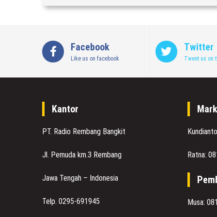
Facebook
Twitter
Like us on facebook
Tweet us on t
Kantor
Mark
PT. Radio Rembang Bangkit
Kundiant
Jl. Pemuda km.3 Rembang
Ratna: 0
Jawa Tengah – Indonesia
Pemb
Telp. 0295-691945
Musa: 08