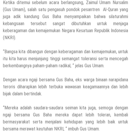
Ketika ditemui sebelum acara berlangsung, Zaimul Umam Nursalim
5 Agustus 2026
by
musa r2b
HEADLINE
(Gus Umam), salah satu pengasuh pondok pesantren Al-Quran yang
Ini Ciri-Cirinya, Siapa Tahu Keluarga Anda
juga adik kandung Gus Baha menyampaikan bahwa silaturahmi
(Temuan Mayat Laki-Laki Di Pinggir
kebangsaan tersebut sangat dibutuhkan untuk menjaga
Pantai Utara Rembang)
keberagaman dan kemajemukan Negara Kesatuan Republik Indonesia
(NKRI).
29 Juli 2026
by
musa r2b
HEADLINE
Sejumlah Tips Membeli Tanah Kapling,
“Bangsa kita dibangun dengan keberagaman dan kemajemukan, untuk
Terapkan Ini!! Ada Cara Yang Jarang
itu kita harus menjunjung tinggi semangat toleransi serta mencegah
berkembangnya paham-paham radikal, “ jelas Gus Umam.
Terpikirkan Orang Awam
14 Maret 2022
by
musa r2b
Dengan acara ngaji bersama Gus Baha, eks warga binaan narapidana
HEADLINE
teroris diharapkan lebih terbuka wawasan keagamaannya dan lebih
Lewati Cerita Kelam Mirip Sinetron,
bijak dalam bertindak.
Teguh Akhirnya Diselamatkan Serka
Suyuthi
“Mereka adalah saudara-saudara seiman kita juga, semoga dengan
26 November 2021
by
musa r2b
ngaji bersama Gus Baha mereka dapat lebih toleran, kembali
HEADLINE
bermasyarakat serta menjalani kehidupan yang lebih baik untuk
UKW Disebut Sebagai Mahkota Seorang
bersama merawat keutuhan NKRI, “ imbuh Gus Umam.
Wartawan, Se Indonesia Luluskan Lebih