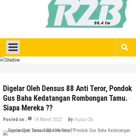
HEADLINE
Gaung Tolak MBG Mencuat, Begini
Tanggapan Kepala SMP N 5 Rembang
Digelar Oleh Densus 88 Anti Teror, Pondok
Menik Mustikatun
Gus Baha Kedatangan Rombongan Tamu.
6 Agustus 2026
by
musa r2b
Siapa Mereka ??
HEADLINE
Pria Asli Rembang Masuk Staf
Posted on :
14 Maret 2022
By
musa r2b
Kepelatihan Timnas, Berikut Profil
Lengkapnya