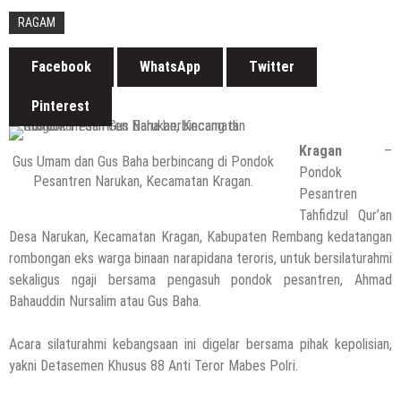
6 Agustus 2026
by
musa r2b
RAGAM
HEADLINE
Masih Buka Atau Tutup ?? Nasib Dapur
Facebook
WhatsApp
Twitter
SPPG Mondoteko 3, Usai Dugaan
Keracunan MBG Menyeruak
Pinterest
6 Agustus 2026
by
musa r2b
HEADLINE
Kragan
–
Temuan Jenazah Bayi Di Bawah Almari,
Gus Umam dan Gus Baha berbincang di Pondok
Pondok
Pesantren Narukan, Kecamatan Kragan.
Aparat Polres Rembang Gerak Cepat
Pesantren
6 Agustus 2026
by
musa r2b
Tahfidzul Qur’an
Desa Narukan, Kecamatan Kragan, Kabupaten Rembang kedatangan
rombongan eks warga binaan narapidana teroris, untuk bersilaturahmi
sekaligus ngaji bersama pengasuh pondok pesantren, Ahmad
Bahauddin Nursalim atau Gus Baha.
HEADLINE
Kapolres Rembang Yang Baru Tancap
Acara silaturahmi kebangsaan ini digelar bersama pihak kepolisian,
Gas, Silaturahmi Dengan Wartawan PWI
yakni Detasemen Khusus 88 Anti Teror Mabes Polri.
Dan IJTI