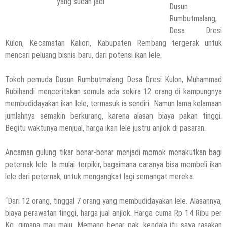
yang sudah jadi.
Dusun
Rumbutmalang,
Desa Dresi
Kulon, Kecamatan Kaliori, Kabupaten Rembang tergerak untuk
mencari peluang bisnis baru, dari potensi ikan lele.
Tokoh pemuda Dusun Rumbutmalang Desa Dresi Kulon, Muhammad
Rubihandi menceritakan semula ada sekira 12 orang di kampungnya
membudidayakan ikan lele, termasuk ia sendiri. Namun lama kelamaan
jumlahnya semakin berkurang, karena alasan biaya pakan tinggi.
Begitu waktunya menjual, harga ikan lele justru anjlok di pasaran.
Ancaman gulung tikar benar-benar menjadi momok menakutkan bagi
peternak lele. Ia mulai terpikir, bagaimana caranya bisa membeli ikan
lele dari peternak, untuk mengangkat lagi semangat mereka.
“Dari 12 orang, tinggal 7 orang yang membudidayakan lele. Alasannya,
biaya perawatan tinggi, harga jual anjlok. Harga cuma Rp 14 Ribu per
Kg, gimana mau maju. Memang benar pak, kendala itu saya rasakan