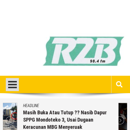
HEADLINE
Temuan Jenazah Bayi Di Bawah Almari,
Aparat Polres Rembang Gerak Cepat
6 Agustus 2026
by
musa r2b