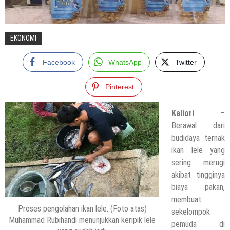
EKONOMI
Facebook
WhatsApp
Twitter
Pinterest
Kaliori
–
Berawal dari
budidaya ternak
ikan lele yang
sering merugi
akibat tingginya
biaya pakan,
membuat
Proses pengolahan ikan lele. (Foto atas)
sekelompok
Muhammad Rubihandi menunjukkan keripik lele
pemuda di