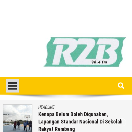
E
HEADLIN
 Belum Boleh Digunakan,
Inilah
an Standar Nasional Di Sekolah
Mondot
t Rembang
Anda ?