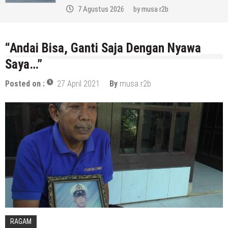
ustus 2026
by
musa r2b
7 Ag
“Andai Bisa, Ganti Saja Dengan Nyawa
Saya…”
Posted on :
27 April 2021
By
musa r2b
RAGAM