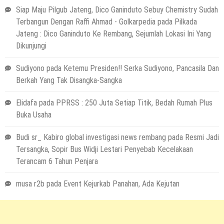
Siap Maju Pilgub Jateng, Dico Ganinduto Sebuy Chemistry Sudah
Terbangun Dengan Raffi Ahmad - Golkarpedia
pada
Pilkada
Jateng : Dico Ganinduto Ke Rembang, Sejumlah Lokasi Ini Yang
Dikunjungi
Sudiyono
pada
Ketemu Presiden!! Serka Sudiyono, Pancasila Dan
Berkah Yang Tak Disangka-Sangka
Elidafa
pada
PPRSS : 250 Juta Setiap Titik, Bedah Rumah Plus
Buka Usaha
Budi sr_ Kabiro global investigasi news rembang
pada
Resmi Jadi
Tersangka, Sopir Bus Widji Lestari Penyebab Kecelakaan
Terancam 6 Tahun Penjara
musa r2b
pada
Event Kejurkab Panahan, Ada Kejutan