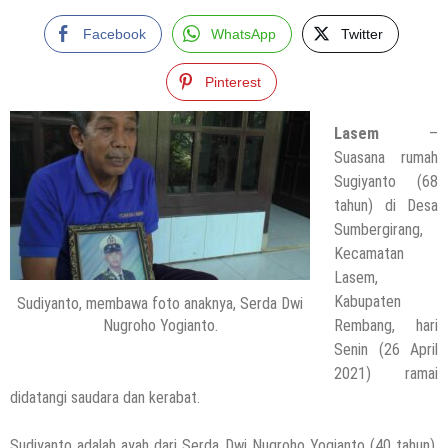
Facebook
WhatsApp
Twitter
Pinterest
Lasem
–
Suasana rumah
Sugiyanto (68
tahun) di Desa
Sumbergirang,
Kecamatan
Lasem,
Kabupaten
Sudiyanto, membawa foto anaknya, Serda Dwi
Nugroho Yogianto.
Rembang, hari
Senin (26 April
2021) ramai
didatangi saudara dan kerabat.
Sudiyanto adalah ayah dari Serda Dwi Nugroho Yogianto (40 tahun),