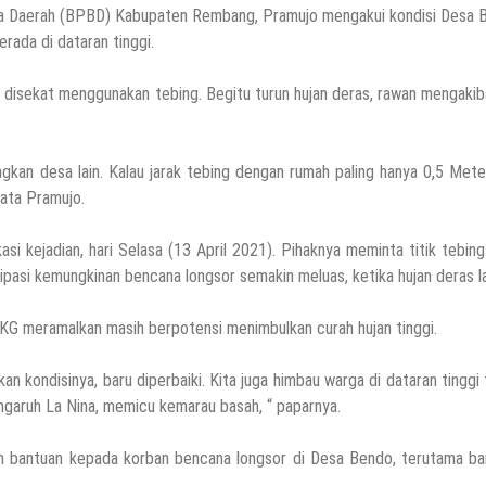
a Daerah (BPBD) Kabupaten Rembang, Pramujo mengakui kondisi Desa 
ada di dataran tinggi.
 disekat menggunakan tebing. Begitu turun hujan deras, rawan mengaki
an desa lain. Kalau jarak tebing dengan rumah paling hanya 0,5 Meter
kata Pramujo.
 kejadian, hari Selasa (13 April 2021). Pihaknya meminta titik tebin
ipasi kemungkinan bencana longsor semakin meluas, ketika hujan deras la
G meramalkan masih berpotensi menimbulkan curah hujan tinggi.
n kondisinya, baru diperbaiki. Kita juga himbau warga di dataran tinggi
engaruh La Nina, memicu kemarau basah, “ paparnya.
n bantuan kepada korban bencana longsor di Desa Bendo, terutama ba