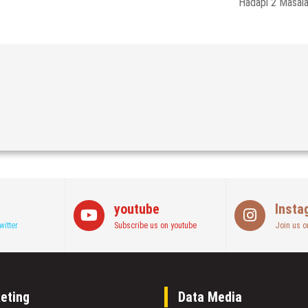
Hadapi 2 Masal
youtube
Insta
witter
Subscribe us on youtube
Join us o
eting
Data Media