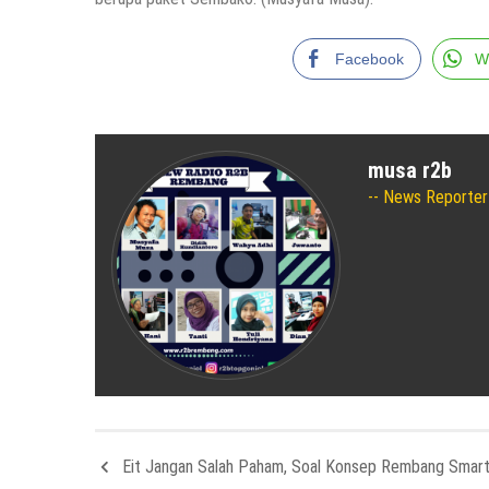
Facebook
W
musa r2b
News Reporter
Eit Jangan Salah Paham, Soal Konsep Rembang Smart