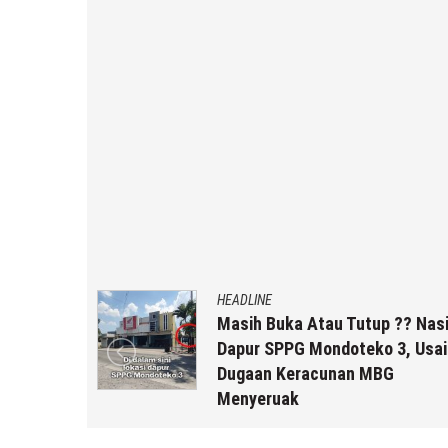
HEADLINE
uk Staf
Masih Buka Atau Tutup ?? Nas
rikut
Dapur SPPG Mondoteko 3, Usai
Dugaan Keracunan MBG
Menyeruak
a r2b
6 Agustus 2026
by
musa r2b