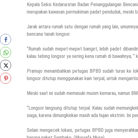
Kepala Seksi Kedaruratan Badan Penanggulangan Bencan
merupakan kawasan permukiman padat penduduk, meski ber
Jarak antara rumah satu dengan rumah yang lain, umumnya
bencana tanah longsor.
“Rumah sudah mepet-mepet banget, lebih padet dibandingk
kalau tebing longsor ya sering kena rumah di bawahnya, “ 
Pramujo menambahkan petugas BPBD sudah turun ke lokasi
longsor ditutup menggunakan kain terpal, untuk mengantis
Meski saat ini sudah memasuki musim kemarau, namun BMK
“Longsor langsung ditutup terpal. Kalau sudah memungkinka
siaga, karena dimungkinkan masih ada hujan ekstrim. Ini p
Selain mengecek lokasi, petugas BPBD juga menyerahka
berupa paket Sembako. (Musyafa Musa).