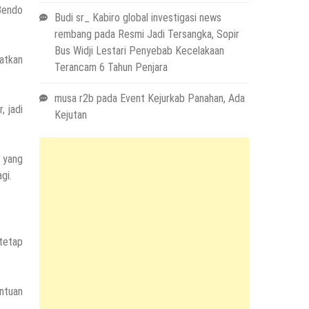
Bendo
Budi sr_ Kabiro global investigasi news
rembang
pada
Resmi Jadi Tersangka, Sopir
Bus Widji Lestari Penyebab Kecelakaan
batkan
Terancam 6 Tahun Penjara
musa r2b
pada
Event Kejurkab Panahan, Ada
, jadi
Kejutan
g yang
gi.
 tetap
ntuan