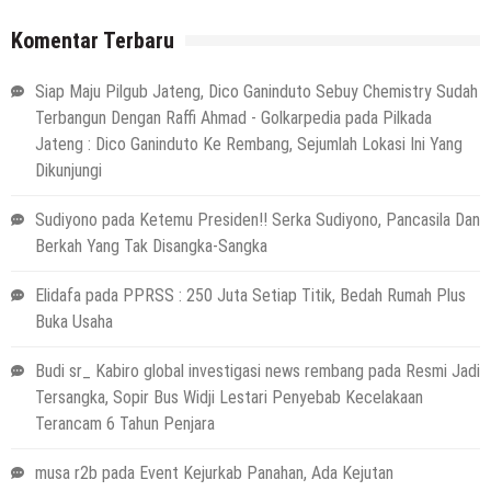
Komentar Terbaru
Siap Maju Pilgub Jateng, Dico Ganinduto Sebuy Chemistry Sudah
Terbangun Dengan Raffi Ahmad - Golkarpedia
pada
Pilkada
Jateng : Dico Ganinduto Ke Rembang, Sejumlah Lokasi Ini Yang
Dikunjungi
Sudiyono
pada
Ketemu Presiden!! Serka Sudiyono, Pancasila Dan
Berkah Yang Tak Disangka-Sangka
Elidafa
pada
PPRSS : 250 Juta Setiap Titik, Bedah Rumah Plus
Buka Usaha
Budi sr_ Kabiro global investigasi news rembang
pada
Resmi Jadi
Tersangka, Sopir Bus Widji Lestari Penyebab Kecelakaan
Terancam 6 Tahun Penjara
musa r2b
pada
Event Kejurkab Panahan, Ada Kejutan