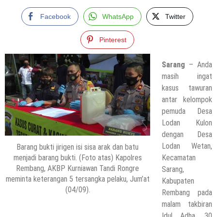
Facebook
WhatsApp
Twitter
Pinterest
Sarang
– Anda
masih ingat
kasus tawuran
antar kelompok
pemuda Desa
Lodan Kulon
dengan Desa
Lodan Wetan,
Barang bukti jirigen isi sisa arak dan batu
menjadi barang bukti. (Foto atas) Kapolres
Kecamatan
Rembang, AKBP Kurniawan Tandi Rongre
Sarang,
meminta keterangan 5 tersangka pelaku, Jum’at
Kabupaten
(04/09).
Rembang pada
malam takbiran
Idul Adha, 30