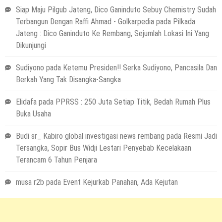
Siap Maju Pilgub Jateng, Dico Ganinduto Sebuy Chemistry Sudah
Terbangun Dengan Raffi Ahmad - Golkarpedia
pada
Pilkada
Jateng : Dico Ganinduto Ke Rembang, Sejumlah Lokasi Ini Yang
Dikunjungi
Sudiyono
pada
Ketemu Presiden!! Serka Sudiyono, Pancasila Dan
Berkah Yang Tak Disangka-Sangka
Elidafa
pada
PPRSS : 250 Juta Setiap Titik, Bedah Rumah Plus
Buka Usaha
Budi sr_ Kabiro global investigasi news rembang
pada
Resmi Jadi
Tersangka, Sopir Bus Widji Lestari Penyebab Kecelakaan
Terancam 6 Tahun Penjara
musa r2b
pada
Event Kejurkab Panahan, Ada Kejutan