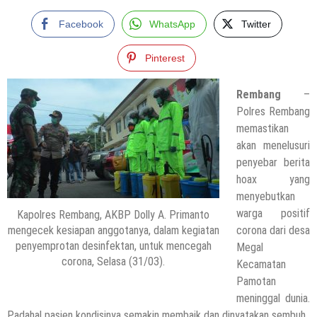
Facebook
WhatsApp
Twitter
Pinterest
Rembang
–
Polres Rembang
memastikan
akan menelusuri
penyebar berita
hoax yang
menyebutkan
warga positif
Kapolres Rembang, AKBP Dolly A. Primanto
mengecek kesiapan anggotanya, dalam kegiatan
corona dari desa
penyemprotan desinfektan, untuk mencegah
Megal
corona, Selasa (31/03).
Kecamatan
Pamotan
meninggal dunia.
Padahal pasien kondisinya semakin membaik dan dinyatakan sembuh.