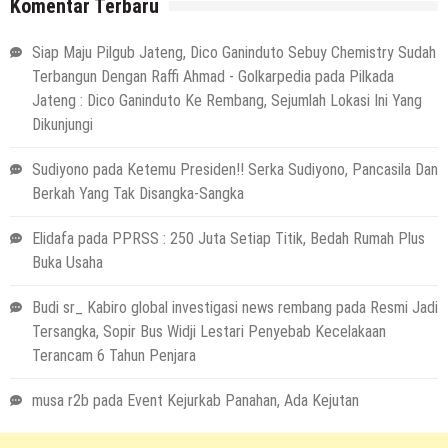
Komentar Terbaru
Siap Maju Pilgub Jateng, Dico Ganinduto Sebuy Chemistry Sudah
Terbangun Dengan Raffi Ahmad - Golkarpedia
pada
Pilkada
Jateng : Dico Ganinduto Ke Rembang, Sejumlah Lokasi Ini Yang
Dikunjungi
Sudiyono
pada
Ketemu Presiden!! Serka Sudiyono, Pancasila Dan
Berkah Yang Tak Disangka-Sangka
Elidafa
pada
PPRSS : 250 Juta Setiap Titik, Bedah Rumah Plus
Buka Usaha
Budi sr_ Kabiro global investigasi news rembang
pada
Resmi Jadi
Tersangka, Sopir Bus Widji Lestari Penyebab Kecelakaan
Terancam 6 Tahun Penjara
musa r2b
pada
Event Kejurkab Panahan, Ada Kejutan