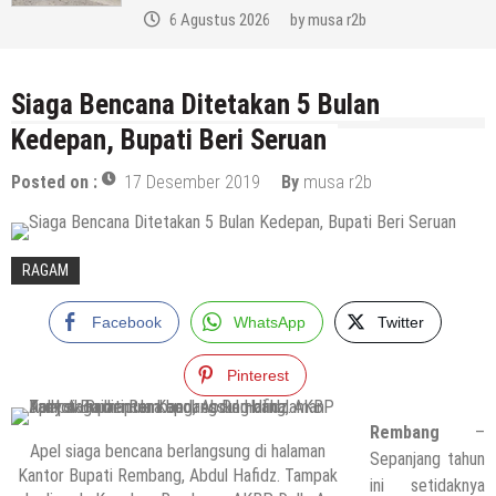
6 Agustus 2026
by
musa r2b
Siaga Bencana Ditetakan 5 Bulan
Kedepan, Bupati Beri Seruan
Posted on :
17 Desember 2019
By
musa r2b
RAGAM
Facebook
WhatsApp
Twitter
Pinterest
Rembang
–
Apel siaga bencana berlangsung di halaman
Sepanjang tahun
Kantor Bupati Rembang, Abdul Hafidz. Tampak
ini setidaknya