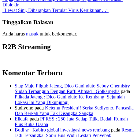
Diblokir
“Lewat Sini, Diharapkan Tertular Virus Kerukunan…”
Tinggalkan Balasan
Anda harus
masuk
untuk berkomentar.
R2B Streaming
Komentar Terbaru
Siap Maju Pilgub Jateng, Dico Ganinduto Sebuy Chemistry
Sudah Terbangun Dengan Raffi Ahmad - Golkarpedia
pada
Pilkada Jateng : Dico Ganinduto Ke Rembang, Sejumlah
Lokasi Ini Yang Dikunjungi
Sudiyono
pada
Ketemu Presiden!! Serka Sudiyono, Pancasila
Dan Berkah Yang Tak Disangka-Sangka
Elidafa
pada
PPRSS : 250 Juta Setiap Titik, Bedah Rumah
Plus Buka Usaha
Budi sr_ Kabiro global investigasi news rembang
pada
Resmi
Jadi Tersangka, Sopir Bus Widji Lestari Penyebab