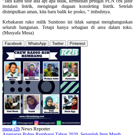
“Jadi kami sisir ada api apa tidak, kemudian petugas PLN cek jalur
instalasi listrik, mengingat dugaan konsleting listrik. Setelah
disimpulkan aman, kita baru balik ke posko, “ imbuhnya.
Kebakaran ruko milik Suntiono ini tidak sampai menghanguskan
seluruh bangunan. Tetapi hanya sebagian di area dalam toko.
(Musyafa Musa)
Facebook
WhatsApp
Twitter
Pinterest
musa r2b
News Reporter
Anggaran Polres Rembang Tahun 2020, Sejumlah Item Masih