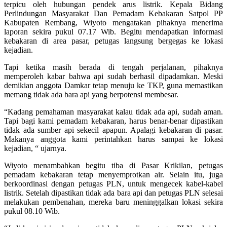
terpicu oleh hubungan pendek arus listrik. Kepala Bidang
Perlindungan Masyarakat Dan Pemadam Kebakaran Satpol PP
Kabupaten Rembang, Wiyoto mengatakan pihaknya menerima
laporan sekira pukul 07.17 Wib. Begitu mendapatkan informasi
kebakaran di area pasar, petugas langsung bergegas ke lokasi
kejadian.
Tapi ketika masih berada di tengah perjalanan, pihaknya
memperoleh kabar bahwa api sudah berhasil dipadamkan. Meski
demikian anggota Damkar tetap menuju ke TKP, guna memastikan
memang tidak ada bara api yang berpotensi membesar.
“Kadang pemahaman masyarakat kalau tidak ada api, sudah aman.
Tapi bagi kami pemadam kebakaran, harus benar-benar dipastikan
tidak ada sumber api sekecil apapun. Apalagi kebakaran di pasar.
Makanya anggota kami perintahkan harus sampai ke lokasi
kejadian, “ ujarnya.
Wiyoto menambahkan begitu tiba di Pasar Krikilan, petugas
pemadam kebakaran tetap menyemprotkan air. Selain itu, juga
berkoordinasi dengan petugas PLN, untuk mengecek kabel-kabel
listrik. Setelah dipastikan tidak ada bara api dan petugas PLN selesai
melakukan pembenahan, mereka baru meninggalkan lokasi sekira
pukul 08.10 Wib.