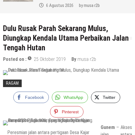
6 Agustus 2026
by
musa r2b
Dulu Rusak Parah Sekarang Mulus,
Diungkap Kendala Utama Perbaikan Jalan
Tengah Hutan
Posted on :
25 Oktober 2019
By
musa r2b
RAGAM
Facebook
WhatsApp
Twitter
Pinterest
Gunem
– Akses
Peresmian jalan antara pertigaan Desa Kajar
jalan antara