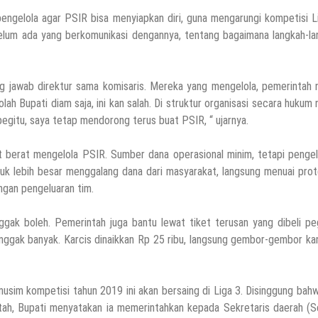
ngelola agar PSIR bisa menyiapkan diri, guna mengarungi kompetisi L
belum ada yang berkomunikasi dengannya, tentang bagaimana langkah-l
jawab direktur sama komisaris. Mereka yang mengelola, pemerintah 
lah Bupati diam saja, ini kan salah. Di struktur organisasi secara hukum
begitu, saya tetap mendorong terus buat PSIR, “ ujarnya.
t berat mengelola PSIR. Sumber dana operasional minim, tetapi pengel
untuk lebih besar menggalang dana dari masyarakat, langsung menuai prot
ngan pengeluaran tim.
ak boleh. Pemerintah juga bantu lewat tiket terusan yang dibeli pe
nggak banyak. Karcis dinaikkan Rp 25 ribu, langsung gembor-gembor ka
usim kompetisi tahun 2019 ini akan bersaing di Liga 3. Disinggung bah
tah, Bupati menyatakan ia memerintahkan kepada Sekretaris daerah (S