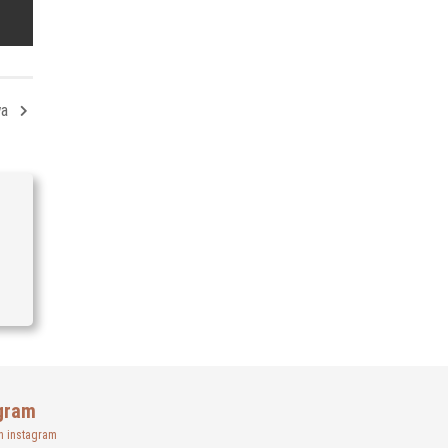
wa
gram
n instagram