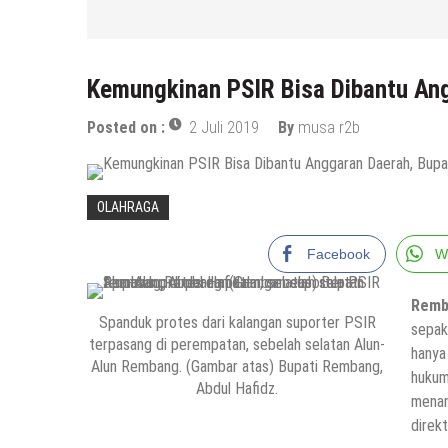
Kemungkinan PSIR Bisa Dibantu An
Posted on :
2 Juli 2019
By
musa r2b
OLAHRAGA
Facebook
W
Remb
Spanduk protes dari kalangan suporter PSIR
sepak
terpasang di perempatan, sebelah selatan Alun-
hanya
Alun Rembang. (Gambar atas) Bupati Rembang,
hukum
Abdul Hafidz.
menan
direkt