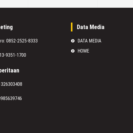
eting
Data Media
oro: 0852-2525-8333
DATA MEDIA
HOME
813-9351-1700
eritaan
1326303408
8985639746