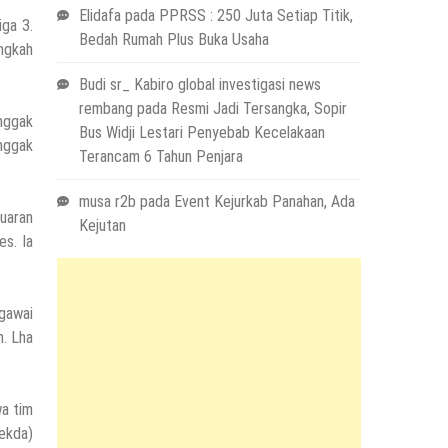
Elidafa
pada
PPRSS : 250 Juta Setiap Titik,
iga 3.
Bedah Rumah Plus Buka Usaha
angkah
Budi sr_ Kabiro global investigasi news
rembang
pada
Resmi Jadi Tersangka, Sopir
nggak
Bus Widji Lestari Penyebab Kecelakaan
 nggak
Terancam 6 Tahun Penjara
musa r2b
pada
Event Kejurkab Panahan, Ada
uaran
Kejutan
es. Ia
gawai
n. Lha
wa tim
ekda)