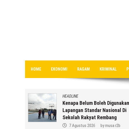
HOME
EKONOMI
RAGAM
KRIMINAL
P
HEADLINE
Kenapa Belum Boleh Digunakan
in
Lapangan Standar Nasional Di
Keluarga
Sekolah Rakyat Rembang
a r2b
7 Agustus 2026
by
musa r2b