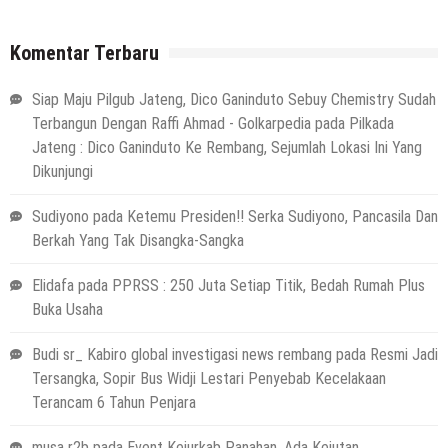
Komentar Terbaru
Siap Maju Pilgub Jateng, Dico Ganinduto Sebuy Chemistry Sudah
Terbangun Dengan Raffi Ahmad - Golkarpedia
pada
Pilkada
Jateng : Dico Ganinduto Ke Rembang, Sejumlah Lokasi Ini Yang
Dikunjungi
Sudiyono
pada
Ketemu Presiden!! Serka Sudiyono, Pancasila Dan
Berkah Yang Tak Disangka-Sangka
Elidafa
pada
PPRSS : 250 Juta Setiap Titik, Bedah Rumah Plus
Buka Usaha
Budi sr_ Kabiro global investigasi news rembang
pada
Resmi Jadi
Tersangka, Sopir Bus Widji Lestari Penyebab Kecelakaan
Terancam 6 Tahun Penjara
musa r2b
pada
Event Kejurkab Panahan, Ada Kejutan