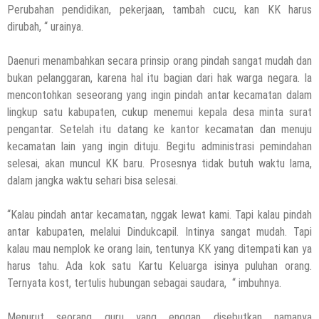
Perubahan pendidikan, pekerjaan, tambah cucu, kan KK harus
dirubah, “ urainya.
Daenuri menambahkan secara prinsip orang pindah sangat mudah dan
bukan pelanggaran, karena hal itu bagian dari hak warga negara. Ia
mencontohkan seseorang yang ingin pindah antar kecamatan dalam
lingkup satu kabupaten, cukup menemui kepala desa minta surat
pengantar. Setelah itu datang ke kantor kecamatan dan menuju
kecamatan lain yang ingin dituju. Begitu administrasi pemindahan
selesai, akan muncul KK baru. Prosesnya tidak butuh waktu lama,
dalam jangka waktu sehari bisa selesai.
“Kalau pindah antar kecamatan, nggak lewat kami. Tapi kalau pindah
antar kabupaten, melalui Dindukcapil. Intinya sangat mudah. Tapi
kalau mau nemplok ke orang lain, tentunya KK yang ditempati kan ya
harus tahu. Ada kok satu Kartu Keluarga isinya puluhan orang.
Ternyata kost, tertulis hubungan sebagai saudara, “ imbuhnya.
Menurut seorang guru yang enggan disebutkan namanya