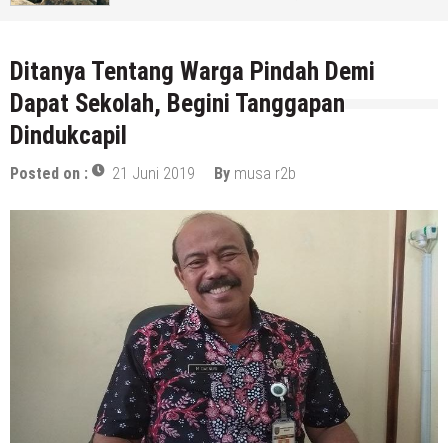
14 Maret 2022
by
musa r2b
Ditanya Tentang Warga Pindah Demi
Dapat Sekolah, Begini Tanggapan
Dindukcapil
Posted on :
21 Juni 2019
By
musa r2b