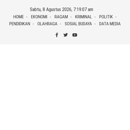
Skip
Sabtu, 8 Agustus 2026, 7:19:08 am
to
HOME
EKONOMI
RAGAM
KRIMINAL
POLITIK
content
PENDIDIKAN
OLAHRAGA
SOSIAL BUDAYA
DATA MEDIA