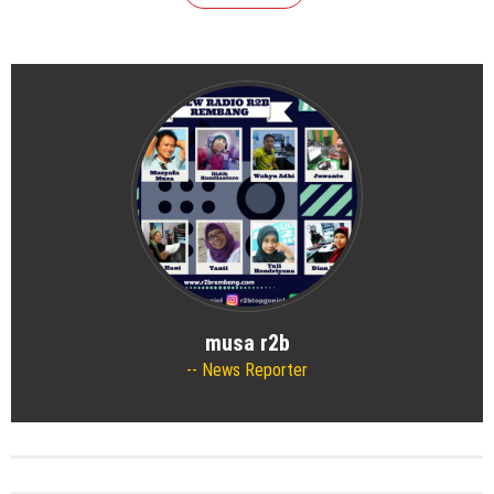
musa r2b
News Reporter